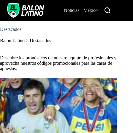
S
k
Noticias
México
Perú
i
p
t
o
Destacados
c
o
Balon Latino
>
Destacados
n
t
e
Descubre los pronósticos de nuestro equipo de profesionales y
n
aprovecha nuestros
códigos promocionales para las casas de
t
apuestas
.