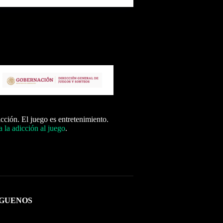
icción. El juego es entretenimiento.
 la adicción al juego
.
ÍGUENOS