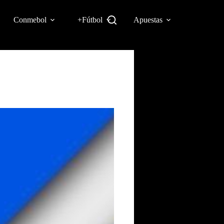
Conmebol
+Fútbol
Apuestas