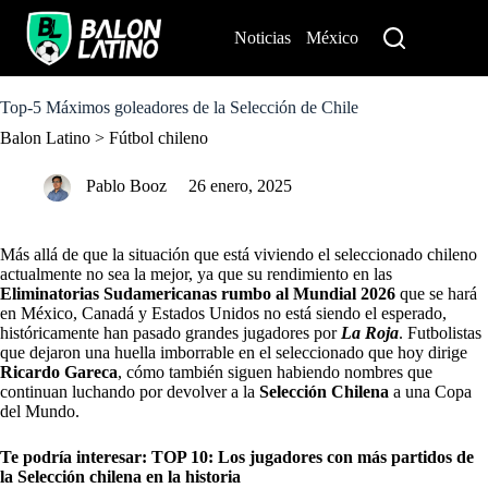
S
k
Noticias
México
Perú
i
p
t
o
Top-5 Máximos goleadores de la Selección de Chile
c
Balon Latino
>
Fútbol chileno
o
n
t
Pablo Booz
26 enero, 2025
e
n
t
Más allá de que la situación que está viviendo el seleccionado chileno
actualmente no sea la mejor, ya que su rendimiento en las
Eliminatorias Sudamericanas rumbo al Mundial 2026
que se hará
en México, Canadá y Estados Unidos no está siendo el esperado,
históricamente han pasado grandes jugadores por
La Roja
. Futbolistas
que dejaron una huella imborrable en el seleccionado que hoy dirige
Ricardo Gareca
, cómo también siguen habiendo nombres que
continuan luchando por devolver a la
Selección Chilena
a una Copa
del Mundo.
Te podría interesar:
TOP 10: Los jugadores con más partidos de
la Selección chilena en la historia