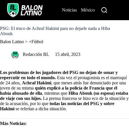
S
k
Noticias
México
Perú
i
p
t
o
PSG: El truco de Achraf Hakimi para no dejarle nada a Hiba
c
Abouk
o
Balon Latino
>
+Fútbol
n
t
e
Redacción BL
15 abril, 2023
n
t
Los problemas de los jugadores del PSG no dejan de sonar y
repercutir en todo el mundo.
Esta vez el protagonista es el marroquí
de 24 años,
Achraf Hakimi
, que meses atrás fue denunciado por una
joven de su misma
quién explicó a la policía de Francia que él
había abusado de ella
, mientras que
Hiba Abouk (su esposa) estaba
de viaje con sus hijos.
La prensa francesa se hizo eco de la situación y
de la acusación, por lo que
todas las noticias del PSG y sobre
Hakimi
se referían a dicha situación.
Más Noticias: