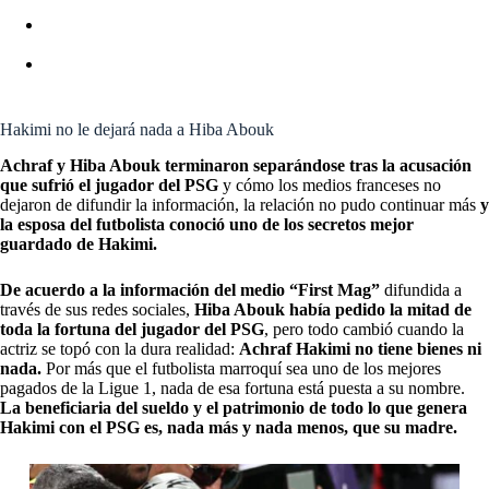
PSG: LOS NÚMEROS DE TETÉ, EL REEMPLAZO DE
LIONEL MESSI
POSIBLES ALINEACIONES PSG VS LENS (15/04)
LIGUE 1
Hakimi no le dejará nada a Hiba Abouk
Achraf y Hiba Abouk terminaron separándose tras la acusación
que sufrió el jugador del PSG
y cómo los medios franceses no
dejaron de difundir la información, la relación no pudo continuar más
y
la esposa del futbolista conoció uno de los secretos mejor
guardado de Hakimi.
De acuerdo a la información del medio “First Mag”
difundida a
través de sus redes sociales,
Hiba Abouk había pedido la mitad de
toda la fortuna del jugador del PSG
, pero todo cambió cuando la
actriz se topó con la dura realidad:
Achraf Hakimi no tiene bienes ni
nada.
Por más que el futbolista marroquí sea uno de los mejores
pagados de la Ligue 1, nada de esa fortuna está puesta a su nombre.
La beneficiaria del sueldo y el patrimonio de todo lo que genera
Hakimi con el PSG es, nada más y nada menos, que su madre.