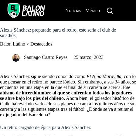
S
k
Noticias
México
Perú
i
p
t
o
Alexis Sánchez: preparado para el retiro, este sería el club de
c
su adiós
o
Balon Latino
>
Destacados
n
t
e
Santiago Castro Reyes
25 marzo, 2023
n
t
Alexis Sánchez sigue siendo conocido como
El Niño Maravilla
, con lo
que pensar en el retiro no parece lógico. Sin embargo, a sus 34 años, se
encuentra en una etapa en la que el final de su carrera se acerca.
Ese
abismo de incertidumbre al que se enfrentan todos los jugadores
se abre bajo los pies del chileno.
Ahora bien, el goleador histórico de
Chile ha revelado varios de sus planes de cara a los últimos años de su
carrera y a las siguientes etapas tras el fútbol. ¿Dónde se va a retirar el
ex jugador del Barcelona?
Un retiro cargado de épica para Alexis Sánchez