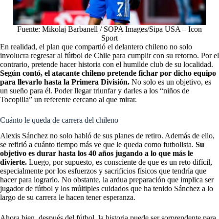
Fuente: Mikolaj Barbanell / SOPA Images/Sipa USA – Icon
Sport
En realidad, el plan que compartió el delantero chileno no solo
involucra regresar al fútbol de Chile para cumplir con su retorno. Por el
contrario, pretende hacer historia con el humilde club de su localidad.
Según contó, el atacante chileno pretende fichar por dicho equipo
para llevarlo hasta la Primera División.
No solo es un objetivo, es
un sueño para él. Poder llegar triunfar y darles a los “niños de
Tocopilla” un referente cercano al que mirar.
Cuánto le queda de carrera del chileno
Alexis Sánchez no solo habló de sus planes de retiro. Además de ello,
se refirió a cuánto tiempo más ve que le queda como futbolista.
Su
objetivo es durar
hasta los 40 años
jugando a lo que más le
divierte.
Luego, por supuesto, es consciente de que es un reto difícil,
especialmente por los esfuerzos y sacrificios físicos que tendría que
hacer para lograrlo. No obstante, la ardua preparación que implica ser
jugador de fútbol y los múltiples cuidados que ha tenido Sánchez a lo
largo de su carrera le hacen tener esperanza.
Ahora bien, después del fútbol, la historia puede ser sorprendente para