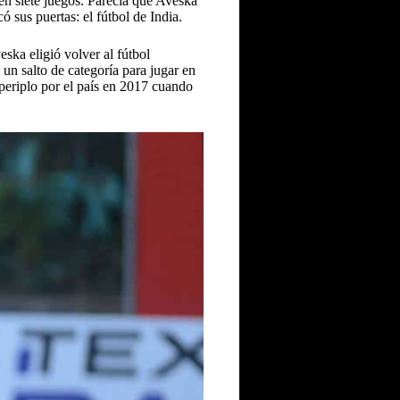
en siete juegos. Parecía que Aveska
sus puertas: el fútbol de India.
ka eligió volver al fútbol
n salto de categoría para jugar en
periplo por el país en 2017 cuando