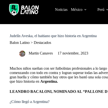
S
k
Noticias
México
Perú
i
p
t
o
c
o
Judelín Aveska, el haitiano que hizo historia en Argentina
n
t
Balon Latino
>
Destacados
e
n
Martin Canaves
17 noviembre, 2023
t
Muchos niños sueñan con ser futbolistas profesionales a lo larg
comenzando con todo en contra y logran superar todas las adversid
gran huella y cómo también hay otros que les bastó una sola cos
que hizo historia en
Argentina.
LEANDRO BACALONI, NOMINADO AL “PALLONE D’
¿Cómo llegó a Argentina?