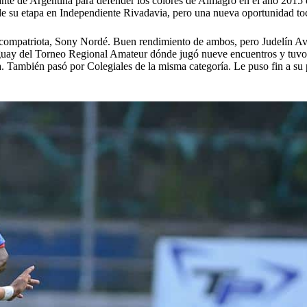
ante de Argentina para defender los colores de Almagro en el año 2015 
e su etapa en Independiente Rivadavia, pero una nueva oportunidad tocó 
mpatriota, Sony Nordé. Buen rendimiento de ambos, pero Judelín Aves
guay del Torneo Regional Amateur dónde jugó nueve encuentros y tuvo u
 También pasó por Colegiales de la misma categoría. Le puso fin a su 