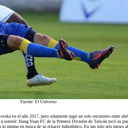
Fuente: El Universo
veska en el año 2017, pero solamente jugó un solo encuentro entre abri
vió a sonreír: Hang Yuan FC de la Primera División de Taiwán tocó su pu
 lo mismo en busca de su renacer futbolístico. En tan solo seis meses al