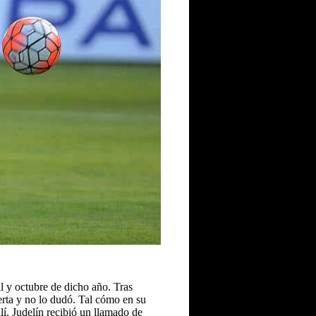
l y octubre de dicho año. Tras
erta y no lo dudó. Tal cómo en su
lí, Judelín recibió un llamado de