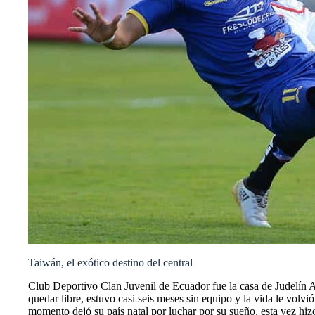
Taiwán, el exótico destino del central
Club Deportivo Clan Juvenil de Ecuador fue la casa de Judelín A
quedar libre, estuvo casi seis meses sin equipo y la vida le vol
momento dejó su país natal por luchar por su sueño, esta vez hizo