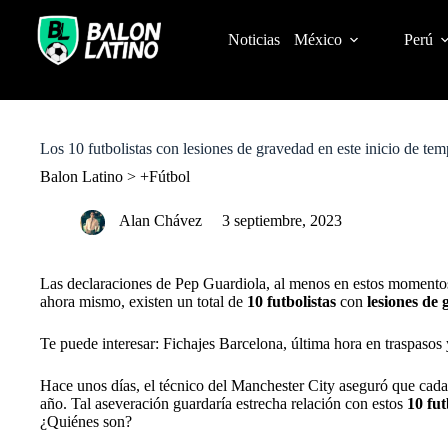
S
k
Noticias
México
Perú
i
p
t
o
c
o
Los 10 futbolistas con lesiones de gravedad en este inicio de te
n
t
Balon Latino
>
+Fútbol
e
n
Alan Chávez
3 septiembre, 2023
t
Las declaraciones de Pep Guardiola, al menos en estos momentos,
ahora mismo, existen un total de
10 futbolistas
con
lesiones de
Te puede interesar: Fichajes Barcelona, última hora en traspasos
Hace unos días, el técnico del Manchester City aseguró que cada
año. Tal aseveración guardaría estrecha relación con estos
10 fut
¿Quiénes son?