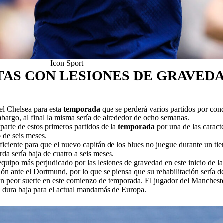
Icon Sport
TAS CON LESIONES DE GRAVED
del Chelsea para esta
temporada
que se perderá varios partidos por cond
mbargo, al final la misma sería de alrededor de ocho semanas.
parte de estos primeros partidos de la
temporada
por una de las caract
 de seis meses.
uficiente para que el nuevo capitán de los blues no juegue durante un t
rda sería baja de cuatro a seis meses.
l equipo más perjudicado por las lesiones de gravedad en este inicio de
n ante el Dortmund, por lo que se piensa que su rehabilitación sería d
n peor suerte en este comienzo de temporada. El jugador del Manchester
na dura baja para el actual mandamás de Europa.