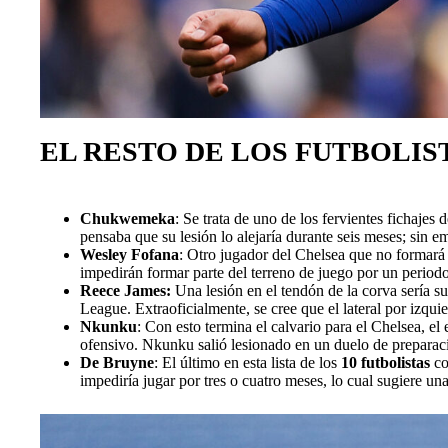
EL RESTO DE LOS FUTBOLIS
Chukwemeka
: Se trata de uno de los fervientes fichajes 
pensaba que su lesión lo alejaría durante seis meses; sin e
Wesley Fofana
: Otro jugador del Chelsea que no formará 
impedirán formar parte del terreno de juego por un periodo
Reece James:
Una lesión en el tendón de la corva sería s
League. Extraoficialmente, se cree que el lateral por izquie
Nkunku
: Con esto termina el calvario para el Chelsea, e
ofensivo. Nkunku salió lesionado en un duelo de preparació
De Bruyne
: El último en esta lista de los
10 futbolistas
co
impediría jugar por tres o cuatro meses, lo cual sugiere u