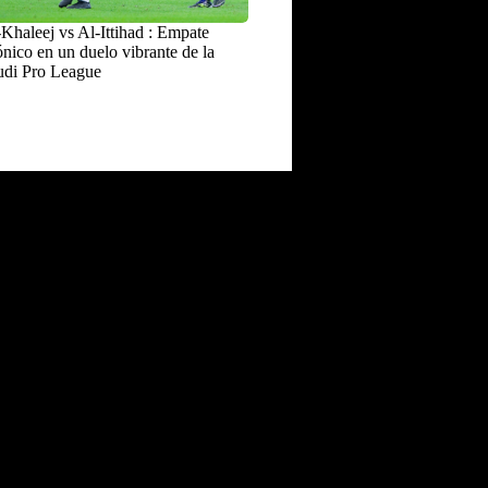
Khaleej vs Al-Ittihad : Empate
nico en un duelo vibrante de la
udi Pro League