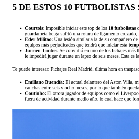
5 DE ESTOS 10 FUTBOLISTAS
Courtois
: Imposible iniciar este top de los
10 futbolistas
guardameta belga sufrió una rotura de ligamento cruzado, 
Eder Militao
: Una lesión similar a la de su compañero de 
equipos más perjudicados que tendrá que iniciar esta
tem
Jurrien Timbe
r: Se convirtió en uno de los fichajes más 
le impedirá jugar durante un lapso de seis meses. Esta es la
Te puede interesar: Fichajes Real Madrid, última hora en traspas
Emiliano Buendía:
El actual delantero del Aston Villa, mi
canchas entre seis y ocho meses, por lo que también queda
Coutinho
: El otrora jugador de equipos como el Liverpoo
fuera de actividad durante medio año, lo cual hace que for