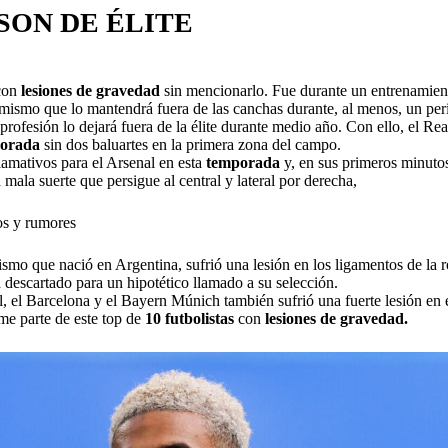
 SON DE ÉLITE
con
lesiones de gravedad
sin mencionarlo. Fue durante un entrenamien
mismo que lo mantendrá fuera de las canchas durante, al menos, un per
profesión lo dejará fuera de la élite durante medio año. Con ello, el Re
porada
sin dos baluartes en la primera zona del campo.
llamativos para el Arsenal en esta
temporada
y, en sus primeros minuto
 mala suerte que persigue al central y lateral por derecha,
os y rumores
smo que nació en Argentina, sufrió una lesión en los ligamentos de la ro
 descartado para un hipotético llamado a su selección.
l, el Barcelona y el Bayern Múnich también sufrió una fuerte lesión en 
me parte de este top de
10 futbolistas
con
lesiones de gravedad.