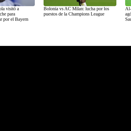
a visitó a
Bolonia vs AC Milan: lucha por los
Al-
che para
puestos de la Champions League
agó
r por el Bayern
Sa