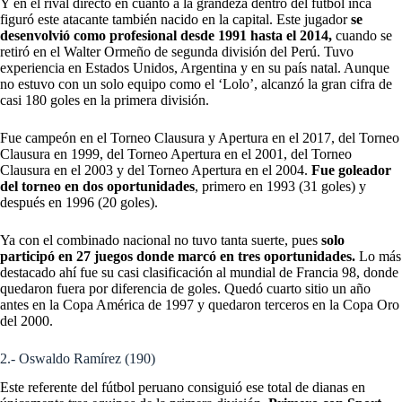
Y en el rival directo en cuanto a la grandeza dentro del fútbol inca
figuró este atacante también nacido en la capital. Este jugador
se
desenvolvió como profesional desde 1991 hasta el 2014,
cuando se
retiró en el Walter Ormeño de segunda división del Perú. Tuvo
experiencia en Estados Unidos, Argentina y en su país natal. Aunque
no estuvo con un solo equipo como el ‘Lolo’, alcanzó la gran cifra de
casi 180 goles en la primera división.
Fue campeón en el Torneo Clausura y Apertura en el 2017, del Torneo
Clausura en 1999, del Torneo Apertura en el 2001, del Torneo
Clausura en el 2003 y del Torneo Apertura en el 2004.
Fue goleador
del torneo en dos oportunidades
, primero en 1993 (31 goles) y
después en 1996 (20 goles).
Ya con el combinado nacional no tuvo tanta suerte, pues
solo
participó en 27 juegos donde marcó en tres oportunidades.
Lo más
destacado ahí fue su casi clasificación al mundial de Francia 98, donde
quedaron fuera por diferencia de goles. Quedó cuarto sitio un año
antes en la Copa América de 1997 y quedaron terceros en la Copa Oro
del 2000.
2.- Oswaldo Ramírez (190)
Este referente del fútbol peruano consiguió ese total de dianas en