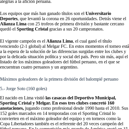
alegrías a la afición peruana.
Los equipos que más han ganado títulos son el
Universitario
Deportes
, que levantó la corona en 26 oportunidades. Detrás viene el
Alianza Lima
con 25 trofeos de primera división y bastante cercano
quedó el
Sporting Cristal
gracias a sus 20 campeonatos.
El vigente campeón es el
Alianza Lima
, el cual ganó el título
venciendo (2-1 global) al Melgar FC. En estos momentos el torneo está
a la espera de la solución de las diferencias surgidas entre los clubes y
por la delicada situación política y social del país.
Pero sin más, aquí el
listado de los máximos goleadores del fútbol peruano, en el que se
encuentran cuatro peruanos y un argentino.
Máximos goleadores de la primera división del balompié peruano
5.- Jorge Soto (160 goles)
El nacido en Lima vistió
las casacas del Deportivo Municipal,
Sporting Cristal y Melgar. En esos tres clubes concretó 160
anotaciones,
jugando como profesional desde 1990 hasta el 2010. Sus
152 goles marcados en 14 temporadas con el Sporting Cristal lo
convierten en el máximo goleador del equipo y en torneos como la
Copa Libertadores también es el referente del 20 veces campeón del
fútbol peruano. En la competición más grande de América anotó en 15