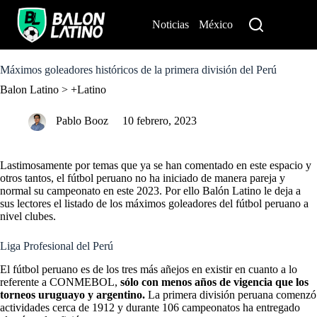
S
k
Noticias
México
Perú
i
p
t
o
Máximos goleadores históricos de la primera división del Perú
c
Balon Latino
>
+Latino
o
n
t
Pablo Booz
10 febrero, 2023
e
n
t
Lastimosamente por temas que ya se han comentado en este espacio y
otros tantos, el fútbol peruano no ha iniciado de manera pareja y
normal su campeonato en este 2023. Por ello Balón Latino le deja a
sus lectores el listado de los máximos goleadores del fútbol peruano a
nivel clubes.
Liga Profesional del Perú
El fútbol peruano es de los tres más añejos en existir en cuanto a lo
referente a CONMEBOL,
sólo con menos años de vigencia que los
torneos uruguayo y argentino.
La primera división peruana comenzó
actividades cerca de 1912 y durante 106 campeonatos ha entregado