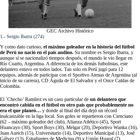
GEC Archivo Histórico
1.- Sergio Ibarra (274)
Y como dato curioso,
el máximo goleador en la historia del fútbol
de Perú no nació en el país andino.
Su nombre es Sergio Ibarra, y
aunque sí se nacionalizó tiempos después, el mundo le vio llegar en
Río Cuarto, Argentina. A diferencia de los demás futbolistas, este
delantero estuvo en todos lados. Tan solo en Perú jugó para 12
equipos, además de participar con el Sportivo Atenas de Argentina (al
inicio de su carrera), CD Águila de El Salvador y el Once Caldas de
Colombia.
El ´Checho’ Ramírez es un caso particular de
un delantero que
encontró cabida en el fútbol en otro país que probablemente no
era el que planeó…
y donde al final del día dejó un récord
inalcanzable en la liga local. Sus goles se repartieron con Cienciano
(62 – máximo goleador del club), Alianza Atlético (45), Sport
Huancayo (30), Sport Boys (30), Melgar (20), Deportivo Wanka (16),
Juan Aurich (15), Universitario (14), Deportivo Municipal (13), José
Gálvez (13), Estudiantes de Medicina (9) y Unión Huaral (7).