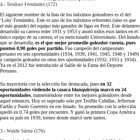
4.- Teodoro Fernández (172)
El siguiente nombre de la lista de los máximos goleadores es el del
‘Lolo’ Fernández. Este es uno de los máximos referentes (sino es que
el más grande) del equipo más ganador de ligas en Perú. Este delantero
desarrolló su carrera entre 1931 y 1953 y anotó todos esos tantos en el
único equipo de su carrera, el ya mencionado Universitario. Del listado
que se desarrolla,
es el que mejor promedio goleador cuenta, pues
puntuó 0,90 goles por partido.
Fue campeón del campeonato
peruano en seis oportunidades (1934, 1939, 1941, 1945, 1946 y 1949)
y campeón goleador en otras tres oportunidades (1932, 1933 y 1934).
Ya en el 2012 fue introducido al Salón de la Fama del Deporte
Peruano.
Su trayectoria con la selección fue destacada, pues
en 32
oportunidades vistiendo la casaca blanquirroja marcó en 24
oportunidades
, m
anteniéndose entre los mejores goleadores desde
aquel entonces, Hoy es superado solo por Teófilo Cubillas, Jefferson
Farfán y Paolo Guerrero en ese listado. Su promedio con la selección
quedó en 0.74 goles por encuentro. Y ganó la primera Copa América
para su país en 1939, torneo donde marcó siete tantos.
3.- Waldir Sáenz (176)