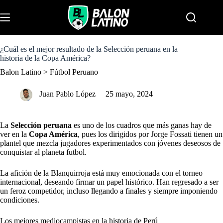
S
k
Menu
i
p
t
o
¿Cuál es el mejor resultado de la Selección peruana en la
c
historia de la Copa América?
o
Balon Latino
>
Fútbol Peruano
n
t
e
Juan Pablo López
25 mayo, 2024
n
t
La
Selección peruana
es uno de los cuadros que más ganas hay de
ver en la
Copa América
, pues los dirigidos por Jorge Fossati tienen un
plantel que mezcla jugadores experimentados con jóvenes deseosos de
conquistar al planeta futbol.
La afición de la Blanquirroja está muy emocionada con el torneo
internacional, deseando firmar un papel histórico. Han regresado a ser
un feroz competidor, incluso llegando a finales y siempre imponiendo
condiciones.
Los mejores mediocampistas en la historia de Perú