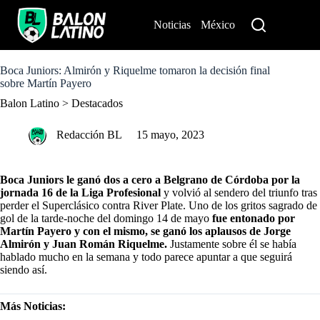
S
k
Noticias
México
Perú
i
p
t
o
Boca Juniors: Almirón y Riquelme tomaron la decisión final
c
sobre Martín Payero
o
Balon Latino
>
Destacados
n
t
e
Redacción BL
15 mayo, 2023
n
t
Boca Juniors le ganó dos a cero a Belgrano de Córdoba por la
jornada 16 de la Liga Profesional
y volvió al sendero del triunfo tras
perder el Superclásico contra River Plate. Uno de los gritos sagrado de
gol de la tarde-noche del domingo 14 de mayo
fue entonado por
Martín Payero y con el mismo, se ganó los aplausos de Jorge
Almirón y Juan Román Riquelme.
Justamente sobre él se había
hablado mucho en la semana y todo parece apuntar a que seguirá
siendo así.
Más Noticias: