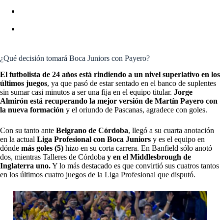
BOCA JUNIORS: UNA FIGURA DE LA MLS SERÍA EL
FICHAJE ESTRELLA DEL XENEIZE
BOCA JUNIORS REFUERZOS: ÚLTIMA HORA DE
ALTAS, BAJAS Y RUMORES
¿Qué decisión tomará Boca Juniors con Payero?
El futbolista de 24 años está rindiendo a un nivel superlativo en los
últimos juegos
, ya que pasó de estar sentado en el banco de suplentes
sin sumar casi minutos a ser una fija en el equipo titular.
Jorge
Almirón está recuperando la mejor versión de Martín Payero con
la nueva formación
y el oriundo de Pascanas, agradece con goles.
Con su tanto ante
Belgrano de Córdoba
, llegó a su cuarta anotación
en la actual
Liga Profesional con Boca Juniors
y es el equipo en
dónde
más goles (5)
hizo en su corta carrera. En Banfield sólo anotó
dos, mientras Talleres de Córdoba
y en el Middlesbrough de
Inglaterra uno.
Y lo más destacado es que convirtió sus cuatros tantos
en los últimos cuatro juegos de la Liga Profesional que disputó.