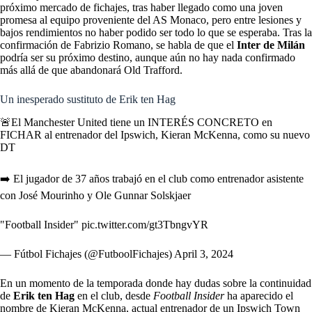
próximo mercado de fichajes, tras haber llegado como una joven
promesa al equipo proveniente del AS Monaco, pero entre lesiones y
bajos rendimientos no haber podido ser todo lo que se esperaba. Tras la
confirmación de Fabrizio Romano, se habla de que el
Inter de Milán
podría ser su próximo destino, aunque aún no hay nada confirmado
más allá de que abandonará Old Trafford.
Un inesperado sustituto de Erik ten Hag
🚨El Manchester United tiene un INTERÉS CONCRETO en
FICHAR al entrenador del Ipswich, Kieran McKenna, como su nuevo
DT
➡️ El jugador de 37 años trabajó en el club como entrenador asistente
con José Mourinho y Ole Gunnar Solskjaer
"Football Insider"
pic.twitter.com/gt3TbngvYR
— Fútbol Fichajes (@FutboolFichajes)
April 3, 2024
En un momento de la temporada donde hay dudas sobre la continuidad
de
Erik ten Hag
en el club, desde
Football Insider
ha aparecido el
nombre de Kieran McKenna, actual entrenador de un Ipswich Town