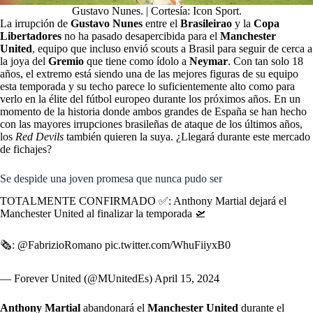
Gustavo Nunes. | Cortesía: Icon Sport.
La irrupción de
Gustavo Nunes
entre el
Brasileirao
y la
Copa
Libertadores
no ha pasado desapercibida para el
Manchester
United
, equipo que incluso envió scouts a Brasil para seguir de cerca a
la joya del
Gremio
que tiene como ídolo a
Neymar
. Con tan solo 18
años, el extremo está siendo una de las mejores figuras de su equipo
esta temporada y su techo parece lo suficientemente alto como para
verlo en la élite del fútbol europeo durante los próximos años. En un
momento de la historia donde ambos grandes de España se han hecho
con las mayores irrupciones brasileñas de ataque de los últimos años,
los
Red Devils
también quieren la suya. ¿Llegará durante este mercado
de fichajes?
Se despide una joven promesa que nunca pudo ser
TOTALMENTE CONFIRMADO ✅: Anthony Martial dejará el
Manchester United al finalizar la temporada 🛫
🗞️:
@FabrizioRomano
pic.twitter.com/WhuFiiyxB0
— Forever United (@MUnitedEs)
April 15, 2024
Anthony Martial
abandonará el
Manchester United
durante el