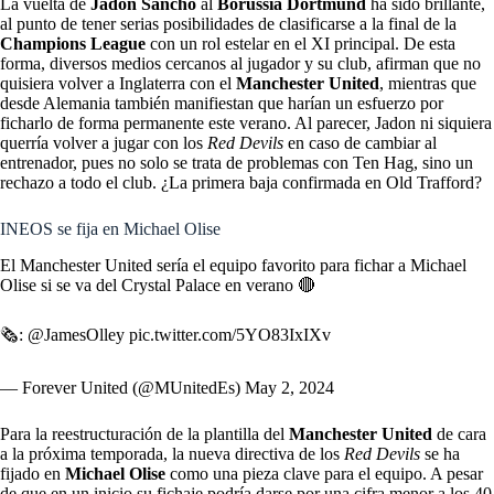
La vuelta de
Jadon Sancho
al
Borussia Dortmund
ha sido brillante,
al punto de tener serias posibilidades de clasificarse a la final de la
Champions League
con un rol estelar en el XI principal. De esta
forma, diversos medios cercanos al jugador y su club, afirman que no
quisiera volver a Inglaterra con el
Manchester United
, mientras que
desde Alemania también manifiestan que harían un esfuerzo por
ficharlo de forma permanente este verano. Al parecer, Jadon ni siquiera
querría volver a jugar con los
Red Devils
en caso de cambiar al
entrenador, pues no solo se trata de problemas con Ten Hag, sino un
rechazo a todo el club. ¿La primera baja confirmada en Old Trafford?
INEOS se fija en Michael Olise
El Manchester United sería el equipo favorito para fichar a Michael
Olise si se va del Crystal Palace en verano 🔴
🗞️:
@JamesOlley
pic.twitter.com/5YO83IxIXv
— Forever United (@MUnitedEs)
May 2, 2024
Para la reestructuración de la plantilla del
Manchester United
de cara
a la próxima temporada, la nueva directiva de los
Red Devils
se ha
fijado en
Michael Olise
como una pieza clave para el equipo. A pesar
de que en un inicio su fichaje podría darse por una cifra menor a los 40