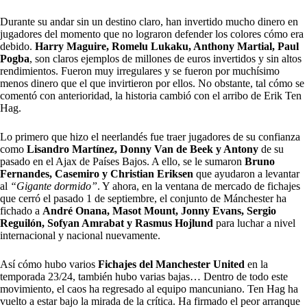
Durante su andar sin un destino claro, han invertido mucho dinero en
jugadores del momento que no lograron defender los colores cómo era
debido.
Harry Maguire, Romelu Lukaku, Anthony Martial, Paul
Pogba
, son claros ejemplos de millones de euros invertidos y sin altos
rendimientos. Fueron muy irregulares y se fueron por muchísimo
menos dinero que el que invirtieron por ellos. No obstante, tal cómo se
comentó con anterioridad, la historia cambió con el arribo de Erik Ten
Hag.
Lo primero que hizo el neerlandés fue traer jugadores de su confianza
como
Lisandro Martínez
, Donny Van de Beek y Antony
de su
pasado en el Ajax de Países Bajos. A ello, se le sumaron
Bruno
Fernandes, Casemiro y Christian Eriksen
que ayudaron a levantar
al
“Gigante dormido”
. Y ahora, en la ventana de mercado de fichajes
que cerró el pasado 1 de septiembre, el conjunto de Mánchester ha
fichado a
André Onana, Masot Mount, Jonny Evans, Sergio
Reguilón, Sofyan Amrabat y Rasmus Hojlund
para luchar a nivel
internacional y nacional nuevamente.
Así cómo hubo varios
Fichajes del Manchester United
en la
temporada 23/24, también hubo varias bajas… Dentro de todo este
movimiento, el caos ha regresado al equipo mancuniano. Ten Hag ha
vuelto a estar bajo la mirada de la crítica. Ha firmado el peor arranque