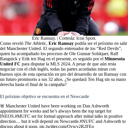
Eric Ramsay. | Cortesía: Icon Sport.
Como reveló
The Athletic
,
Eric Ramsay
podría ser el próximo en salir
del Manchester United. El segundo entrenador de los “Red Devils”,
quien ha acompañado los procesos de Ole Gunnar Solskjaer, Ralf
Rangnick y Erik ten Hag en el presente, es seguido por el
Minnesota
United FC
para disputar la MLS 2024. A pesar de que aún resta
negociar con el club inglés, todas las partes acordadas miran con
buenos ojos de esta operación en pro del desarrollo de un Ramsay con
un futuro promisorio a sus 32 años. ¿Se quedará Ten Hag sin su mano
derecha hasta el final de la campaña?
El próximo objetivo se encuentra en el Newcastle
🚨 Manchester United have been working on Dan Ashworth
appointment for weeks and he’s always been the top target for
INEOS.
#MUFC
set for formal approach after initial talks in positive
direction… but it will depend on Newcastle.
#NUFC
and Ashworth to
discuss about it soon.
pic.twitter.com/Ovwy2R2FEo