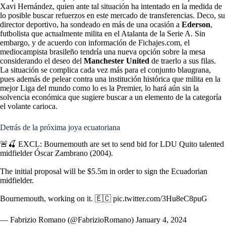
Xavi Hernández, quien ante tal situación ha intentado en la medida de
lo posible buscar refuerzos en este mercado de transferencias. Deco, su
director deportivo, ha sondeado en más de una ocasión a
Ederson
,
futbolista que actualmente milita en el Atalanta de la Serie A. Sin
embargo, y de acuerdo con información de Fichajes.com, el
mediocampista brasileño tendría una nueva opción sobre la mesa
considerando el deseo del
Manchester United
de traerlo a sus filas.
La situación se complica cada vez más para el conjunto blaugrana,
pues además de pelear contra una institución histórica que milita en la
mejor Liga del mundo como lo es la Premier, lo hará aún sin la
solvencia económica que sugiere buscar a un elemento de la categoría
el volante carioca.
Detrás de la próxima joya ecuatoriana
🚨🍒 EXCL: Bournemouth are set to send bid for LDU Quito talented
midfielder Óscar Zambrano (2004).
The initial proposal will be $5.5m in order to sign the Ecuadorian
midfielder.
Bournemouth, working on it. 🇪🇨
pic.twitter.com/3Hu8eC8puG
— Fabrizio Romano (@FabrizioRomano)
January 4, 2024