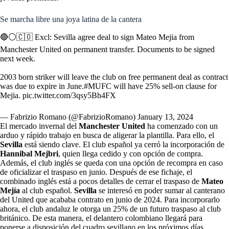
Se marcha libre una joya latina de la cantera
🔴⚪️🇨🇴 Excl: Sevilla agree deal to sign Mateo Mejia from
Manchester United on permanent transfer. Documents to be signed
next week.
2003 born striker will leave the club on free permanent deal as contract
was due to expire in June.
#MUFC
will have 25% sell-on clause for
Mejia.
pic.twitter.com/3qsy5Bh4FX
— Fabrizio Romano (@FabrizioRomano)
January 13, 2024
El mercado invernal del
Manchester
United
ha comenzado con un
arduo y rápido trabajo en busca de aligerar la plantilla. Para ello, el
Sevilla
está siendo clave. El club español ya cerró la incorporación de
Hannibal
Mejbri
, quien llega cedido y con opción de compra.
Además, el club inglés se queda con una opción de recompra en caso
de oficializar el traspaso en junio. Después de ese fichaje, el
combinado inglés está a pocos detalles de cerrar el traspaso de
Mateo
Mejía
al club español.
Sevilla
se interesó en poder sumar al canterano
del United que acababa contrato en junio de 2024. Para incorporarlo
ahora, el club andaluz le otorga un 25% de un futuro traspaso al club
británico. De esta manera, el delantero colombiano llegará para
ponerse a disposición del cuadro sevillano en los próximos días.