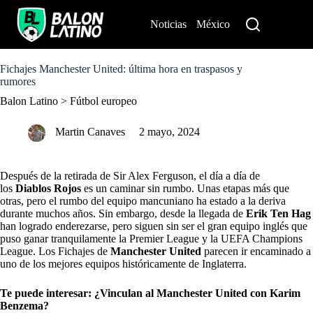
S
k
Noticias
México
Perú
i
p
t
o
Fichajes Manchester United: última hora en traspasos y
c
rumores
o
Balon Latino
>
Fútbol europeo
n
t
e
Martin Canaves
2 mayo, 2024
n
t
Después de la retirada de Sir Alex Ferguson, el día a día de
los
Diablos Rojos
es un caminar sin rumbo. Unas etapas más que
otras, pero el rumbo del equipo mancuniano ha estado a la deriva
durante muchos años. Sin embargo, desde la llegada de
Erik Ten Hag
han logrado enderezarse, pero siguen sin ser el gran equipo inglés que
puso ganar tranquilamente la Premier League y la UEFA Champions
League. Los Fichajes de
Manchester United
parecen ir encaminado a
uno de los mejores equipos históricamente de Inglaterra.
Te puede interesar:
¿Vinculan al Manchester United con Karim
Benzema?