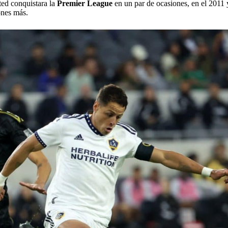
ted conquistara la
Premier League
en un par de ocasiones, en el 2011 
ones más.