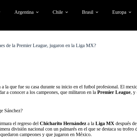
Argentina
Chile
Brasil
Europa
nes de la Premier League, jugaron en la Liga MX?
 a la que fue su casa durante su inicio en el futbol profesional. El mexi
dar a conocer a los campeones, que militaron en la
Premier League
, y
rge Sánchez?
irmara el regreso del
Chicharito Hernández
a la
Liga MX
después de
imera división nacional con un palmarés en el que se destaca su trofeo d
que quedaron campeones y que jugaron en México.