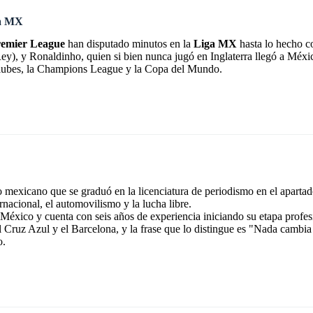
ga MX
emier League
han disputado minutos en la
Liga MX
hasta lo hecho c
y), y Ronaldinho, quien si bien nunca jugó en Inglaterra llegó a Méx
lubes, la Champions League y la Copa del Mundo.
exicano que se graduó en la licenciatura de periodismo en el apartad
rnacional, el automovilismo y la lucha libre.
éxico y cuenta con seis años de experiencia iniciando su etapa profes
l Cruz Azul y el Barcelona, y la frase que lo distingue es "Nada cambia
o.