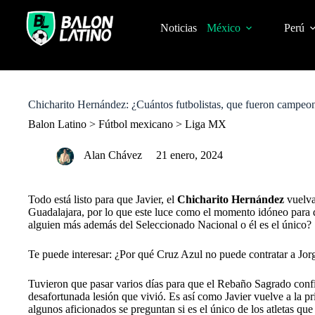
S
k
Noticias
México
Perú
i
p
t
o
c
o
Chicharito Hernández: ¿Cuántos futbolistas, que fueron campeo
n
t
Balon Latino
>
Fútbol mexicano
>
Liga MX
e
n
Alan Chávez
21 enero, 2024
t
Todo está listo para que Javier, el
Chicharito Hernández
vuelva
Guadalajara, por lo que este luce como el momento idóneo para 
alguien más además del Seleccionado Nacional o él es el único?
Te puede interesar: ¿Por qué Cruz Azul no puede contratar a Jo
Tuvieron que pasar varios días para que el Rebaño Sagrado conf
desafortunada lesión que vivió. Es así como Javier vuelve a la pr
algunos aficionados se preguntan si es el único de los atletas 