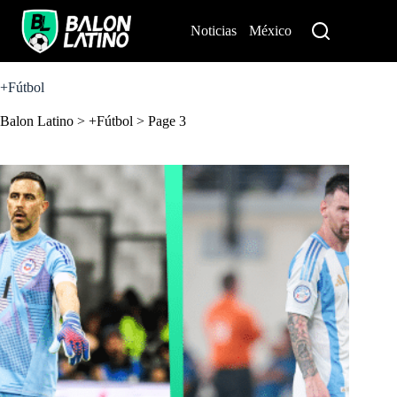
S
k
Noticias
México
Perú
i
p
t
o
+Fútbol
c
o
Balon Latino
>
+Fútbol
>
Page 3
n
t
e
n
t