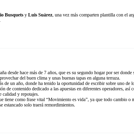
io Busquets
y
Luis Suárez
, una vez más comparten plantilla con el a
.
ña desde hace más de 7 años, que es su segundo hogar por ser donde se
aprovechar del buen clima y unas buenas tapas en alguna terraza.
 de un año, donde ha tenido la oportunidad de escribir sobre uno de lo
ación de contenido dedicado a las apuestas en diferentes operadores, así
 calidad y repotajes.
que tiene como frase vital “Movimiento es vida”, ya que todo cambio o
se estancado solo traerá remordimientos.