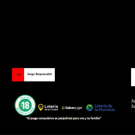
Juego Responsable
+18
Ju
Ju