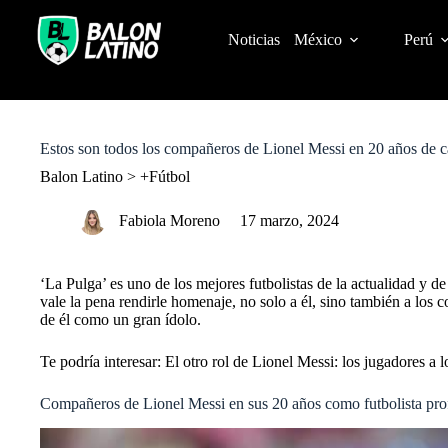
S
k
Noticias
México
Perú
i
p
t
o
c
o
Estos son todos los compañeros de Lionel Messi en 20 años de c
n
t
Balon Latino
>
+Fútbol
e
n
Fabiola Moreno
17 marzo, 2024
t
‘La Pulga’ es uno de los mejores futbolistas de la actualidad y de
vale la pena rendirle homenaje, no solo a él, sino también a los
de él como un gran ídolo.
Te podría interesar:
El otro rol de Lionel Messi: los jugadores a l
Compañeros de Lionel Messi en sus 20 años como futbolista pro