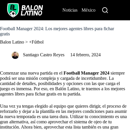
S
k
Noticias
México
Perú
i
p
t
o
Football Manager 2024: Los mejores agentes libres para fichar
c
gratis
o
Balon Latino
>
+Fútbol
n
t
e
Santiago Castro Reyes
14 febrero, 2024
n
t
Comenzar una nueva partida en el
Football Manager 2024
siempre
podrá ser una misión compleja y cargada de incertidumbre. La
cantidad de detalles, posibilidades y opciones con las que carga el
juego es inmensa. Por eso, en Balón Latino, te traemos a los mejores
agentes libres para fichar gratis en tu partida.
Una vez ya tengas elegido al equipo que quieres dirigir, el proceso de
reforzarlo y dejar a la plantilla en las mejores condiciones para asumir
la nueva temporada es una tarea dura. Utilizar tu conocimiento es una
gran alternativa, así como aprovechar el sistema de ojeo de tu
institución. Ahora bien, aprovechar esta lista también es una gran