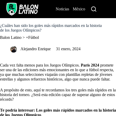
S
k
Noticias
México
Perú
i
p
t
o
¿Cuáles han sido los goles más rápidos marcados en la historia
c
de los Juegos Olímpicos?
o
Balon Latino
>
+Fútbol
n
t
e
Alejandro Enrique
31 enero, 2024
n
t
Cada vez falta menos para los Juegos Olímpicos.
París 2024
promete
ser una de las ediciones más emocionantes en lo que a fútbol respecta,
ya que muchas selecciones viajarán con plantillas repletas de jóvenes
estrellas y algunos refuerzos históricos, algo que nunca puede faltar.
A propósito de esto, aquí te recordamos los tres goles más rápidos en la
historia del torneo. ¿Será esta edición capaz de superar alguno de estos
récords?
Te podría interesar:
Los goles más rápidos marcados en la historia
de los Juegos Olímpicos