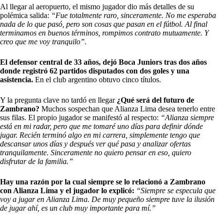
Al llegar al aeropuerto, el mismo jugador dio más detalles de su
polémica salida:
“Fue totalmente raro, sinceramente. No me esperaba
nada de lo que pasó, pero son cosas que pasan en el fútbol. Al final
terminamos en buenos términos, rompimos contrato mutuamente. Y
creo que me voy tranquilo”.
El defensor central de 33 años, dejó Boca Juniors tras dos años
donde registró 62 partidos disputados con dos goles y una
asistencia.
En el club argentino obtuvo cinco títulos.
Y la pregunta clave no tardó en llegar
¿Qué será del futuro de
Zambrano?
Muchos sospechan que
Alianza Lima
desea tenerlo entre
sus filas. El propio jugador se manifestó al respecto:
“Alianza siempre
está en mi radar, pero que me tomaré uno días para definir dónde
jugar. Recién terminó algo en mi carrera, simplemente tengo que
descansar unos días y después ver qué pasa y analizar ofertas
tranquilamente. Sinceramente no quiero pensar en eso, quiero
disfrutar de la familia.”
Hay una razón por la cual siempre se lo relacionó a Zambrano
con Alianza Lima y el jugador lo explicó:
“Siempre se especula que
voy a jugar en Alianza Lima. De muy pequeño siempre tuve la ilusión
de jugar ahí, es un club muy importante para mí.”