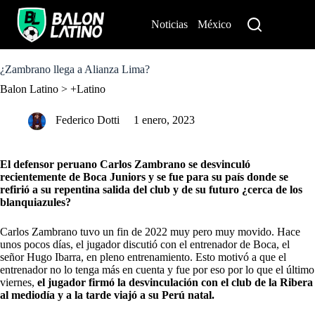
S
k
Noticias
México
Perú
i
p
t
o
¿Zambrano llega a Alianza Lima?
c
Balon Latino
>
+Latino
o
n
t
Federico Dotti
1 enero, 2023
e
n
t
El defensor peruano Carlos Zambrano se desvinculó
recientemente de Boca Juniors y se fue para su país donde se
refirió a su repentina salida del club y de su futuro ¿cerca de los
blanquiazules?
Carlos Zambrano tuvo un fin de 2022 muy pero muy movido. Hace
unos pocos días, el jugador discutió con el entrenador de Boca, el
señor Hugo Ibarra, en pleno entrenamiento. Esto motivó a que el
entrenador no lo tenga más en cuenta y fue por eso por lo que el último
viernes,
el jugador firmó la desvinculación con el club de la Ribera
al mediodía y a la tarde viajó a su Perú natal.