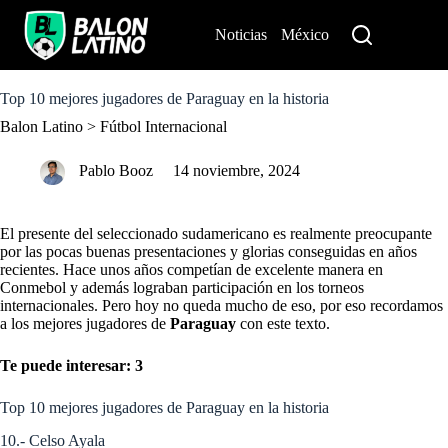
S
k
Noticias
México
Perú
i
p
t
o
Top 10 mejores jugadores de Paraguay en la historia
c
Balon Latino
>
Fútbol Internacional
o
n
t
Pablo Booz
14 noviembre, 2024
e
n
t
El presente del seleccionado sudamericano es realmente preocupante
por las pocas buenas presentaciones y glorias conseguidas en años
recientes. Hace unos años competían de excelente manera en
Conmebol y además lograban participación en los torneos
internacionales. Pero hoy no queda mucho de eso, por eso recordamos
a los mejores jugadores de
Paraguay
con este texto.
Te puede interesar: 3
Top 10 mejores jugadores de Paraguay en la historia
10.- Celso Ayala