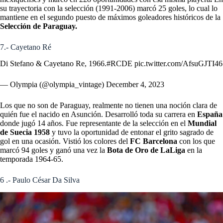
su trayectoria con la selección (1991-2006) marcó 25 goles, lo cual lo
mantiene en el segundo puesto de máximos goleadores históricos de la
Selección de Paraguay.
7.- Cayetano Ré
Di Stefano & Cayetano Re, 1966.
#RCDE
pic.twitter.com/AfsuGJTI46
— Olympia (@olympia_vintage)
December 4, 2023
Los que no son de Paraguay, realmente no tienen una noción clara de
quién fue el nacido en Asunción. Desarrolló toda su carrera en
España
donde jugó 14 años. Fue representante de la selección en el
Mundial
de Suecia 1958
y tuvo la oportunidad de entonar el grito sagrado de
gol en una ocasión. Vistió los colores del
FC Barcelona
con los que
marcó 94 goles y ganó una vez la
Bota de Oro de LaLiga
en la
temporada 1964-65.
6 .- Paulo César Da Silva