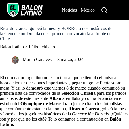
S
k
Noticias
México
Perú
i
p
t
o
Ricardo Gareca golpeó la mesa y BORRÓ a dos históricos de
c
la Generación Dorada en su primera convocatoria al frente de
o
Chile
n
Balon Latino
>
Fútbol chileno
t
e
n
Martin Canaves
8 marzo, 2024
t
El entrenador argentino no es un tipo al que le tiembla el pulso a la
hora de tomar decisiones importantes y pegar un golpe fuerte sobre la
mesa. Y así lo demostró este viernes 8 de marzo cuando comunicó
su
primera lista de convocados de la
Selección Chilena
para los partidos
amistosos de este mes ante
Albania
en Italia y contra
Francia
en el
estadio del
Olympique de Marsella.
Lejos de citar a los futbolistas
que comúnmente están en la nómina,
Ricardo Gareca
golpeó la mesa
y borró a dos jugadores históricos de la
Generación Dorada.
¿Quiénes
son y por qué no los citó? Te lo contamos a continuación en
Balón
Latino.