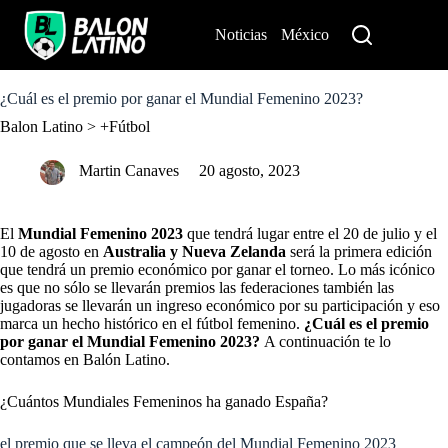
S
k
Noticias
México
Perú
i
p
t
o
¿Cuál es el premio por ganar el Mundial Femenino 2023?
c
Balon Latino
>
+Fútbol
o
n
t
Martin Canaves
20 agosto, 2023
e
n
t
El
Mundial Femenino 2023
que tendrá lugar entre el 20 de julio y el
10 de agosto en
Australia y Nueva Zelanda
será la primera edición
que tendrá un premio económico por ganar el torneo. Lo más icónico
es que no sólo se llevarán premios las federaciones también las
jugadoras se llevarán un ingreso económico por su participación y eso
marca un hecho histórico en el fútbol femenino.
¿Cuál es el premio
por ganar el Mundial Femenino 2023?
A continuación te lo
contamos en Balón Latino.
¿Cuántos Mundiales Femeninos ha ganado España?
el premio que se lleva el campeón del Mundial Femenino 2023