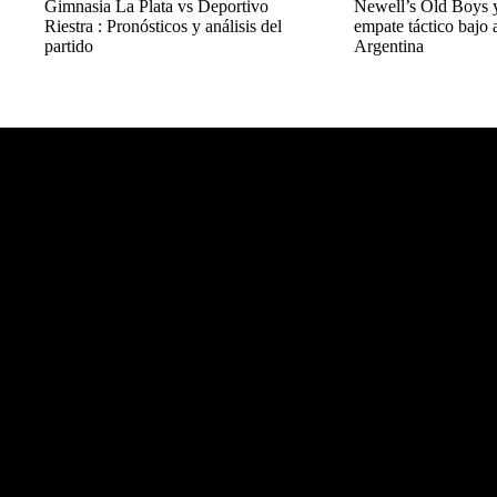
Gimnasia La Plata vs Deportivo
Newell’s Old Boys 
Riestra : Pronósticos y análisis del
empate táctico bajo a
partido
Argentina
Balon Latino
>
+Fútbol