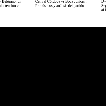
y Belgrano: un
Central Córdoba vs Boca Juniors :
Dyn
lta tensión en
Pronósticos y análisis del partido
Seg
al