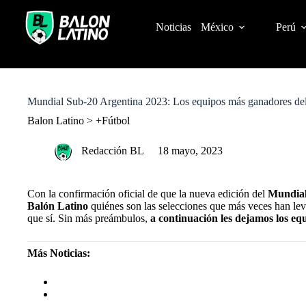
S
k
Noticias
México
Perú
i
p
t
o
c
o
Mundial Sub-20 Argentina 2023: Los equipos más ganadores del
n
t
Balon Latino
>
+Fútbol
e
n
Redacción BL
18 mayo, 2023
t
Con la confirmación oficial de que la nueva edición del
Mundial 
Balón Latino
quiénes son las selecciones que más veces han le
que sí. Sin más preámbulos,
a continuación les dejamos los e
Más Noticias:
MUNDIAL SUB-20 ARGENTINA 2023: LOS ME
MUNDIAL SUB-20 ARGENTINA 2023: EQUIPOS