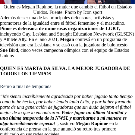
Quién es Megan Rapinoe, la mujer que cambió el fútbol en Estados
Unidos. Fuente: Photo by Icon sport
Además de ser una de las principales defensoras, activistas y
promotoras de la igualdad entre el fútbol femenino y el masculino,
Pinoe es defensora de numerosas organizaciones de LGBT,
incluyendo Gay, Lesbian and Straight Education Newtwork (GLSEN)
y Athlete Ally. En el año 2021,
Megan
confesó en un programa de
televisión que era Lesbiana y se casó con la jugadora de baloncesto
Sue Bird
, cinco veces campeona olímpica con el equipo de Estados
Unidos.
QUIÉN ES MARTA DA SILVA, LA MEJOR JUGADORA DE
TODOS LOS TIEMPOS
Retiro a final de temporada
“Me siento increíblemente agradecida por haber jugado tanto tiempo
como lo he hecho, por haber tenido tanto éxito, y por haber formado
parte de una generación de jugadoras que sin duda dejaron el fútbol
mejor de lo que lo encontraron.
Poder jugar un último Mundial y
una última temporada de la NWSL y marcharme a mi manera es
algo increíblemente especia
l”
, sostuvo
Megan Rapinoe
en la
conferencia de prensa en la que anunció su retiro tras primero
publicarlo en sus redes sociales.