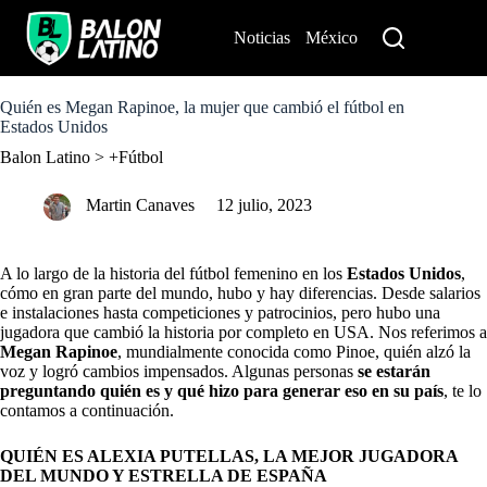
S
k
Noticias
México
Perú
i
p
t
o
Quién es Megan Rapinoe, la mujer que cambió el fútbol en
c
Estados Unidos
o
Balon Latino
>
+Fútbol
n
t
e
Martin Canaves
12 julio, 2023
n
t
A lo largo de la historia del fútbol femenino en los
Estados Unidos
,
cómo en gran parte del mundo, hubo y hay diferencias. Desde salarios
e instalaciones hasta competiciones y patrocinios, pero hubo una
jugadora que cambió la historia por completo en USA. Nos referimos a
Megan Rapinoe
, mundialmente conocida como Pinoe, quién alzó la
voz y logró cambios impensados. Algunas personas
se estarán
preguntando quién es y qué hizo para generar eso en su país
, te lo
contamos a continuación.
QUIÉN ES ALEXIA PUTELLAS, LA MEJOR JUGADORA
DEL MUNDO Y ESTRELLA DE ESPAÑA