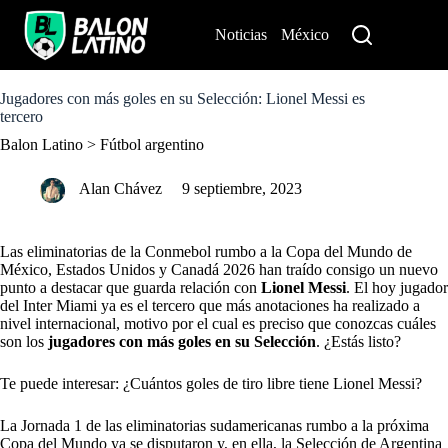
S
k
Noticias
México
Perú
i
p
t
o
Jugadores con más goles en su Selección: Lionel Messi es
c
tercero
o
Balon Latino
>
Fútbol argentino
n
t
e
Alan Chávez
9 septiembre, 2023
n
t
Las eliminatorias de la Conmebol rumbo a la Copa del Mundo de
México, Estados Unidos y Canadá 2026 han traído consigo un nuevo
punto a destacar que guarda relación con
Lionel Messi
. El hoy jugador
del Inter Miami ya es el tercero que más anotaciones ha realizado a
nivel internacional, motivo por el cual es preciso que conozcas cuáles
son los
jugadores con más goles en su Selección
. ¿Estás listo?
Te puede interesar: ¿Cuántos goles de tiro libre tiene Lionel Messi?
La Jornada 1 de las eliminatorias sudamericanas rumbo a la próxima
Copa del Mundo ya se disputaron y, en ella, la Selección de Argentina