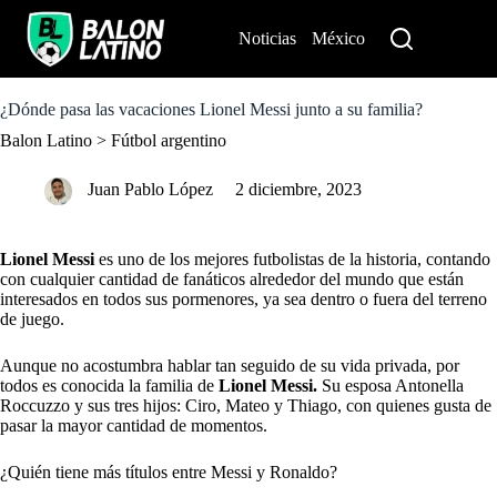
S
k
Noticias
México
Perú
i
p
t
o
¿Dónde pasa las vacaciones Lionel Messi junto a su familia?
c
Balon Latino
>
Fútbol argentino
o
n
t
Juan Pablo López
2 diciembre, 2023
e
n
t
Lionel Messi
es uno de los mejores futbolistas de la historia, contando
con cualquier cantidad de fanáticos alrededor del mundo que están
interesados en todos sus pormenores, ya sea dentro o fuera del terreno
de juego.
Aunque no acostumbra hablar tan seguido de su vida privada, por
todos es conocida la familia de
Lionel Messi.
Su esposa Antonella
Roccuzzo y sus tres hijos: Ciro, Mateo y Thiago, con quienes gusta de
pasar la mayor cantidad de momentos.
¿Quién tiene más títulos entre Messi y Ronaldo?