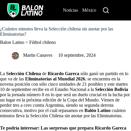
S
k
Noticias
México
Perú
i
p
t
o
¿Cuántos minutos lleva la Selección chilena sin anotar por las
c
Eliminatorias?
o
Balon Latino
>
Fútbol chileno
n
t
e
Martin Canaves
10 septiembre, 2024
n
t
La
Selección Chilena
de
Ricardo Gareca
sólo ganó un partido en lo
que va de las
Eliminatorias al Mundial 2026
, se encuentra en la
novena posición con sólo cinco unidades de 21 posibles y este martes
10 de septiembre recibe en el Estadio Nacional a la
Selección Bolivia
por la jornada número 8 en lo que será un duelo crucial en la lucha por
un lugar en la próxima edición de la Copa del Mundo. Vienen de
perder tres a cero contra Argentina, siendo su segunda derrota
consecutiva, motivo por el cuál repasamos en
Balón Latino
cuántos
minutos lleva la Selección Chilena sin anotar por las Eliminatorias.
Te podría interesar:
Las sorpresas que prepara Ricardo Gareca