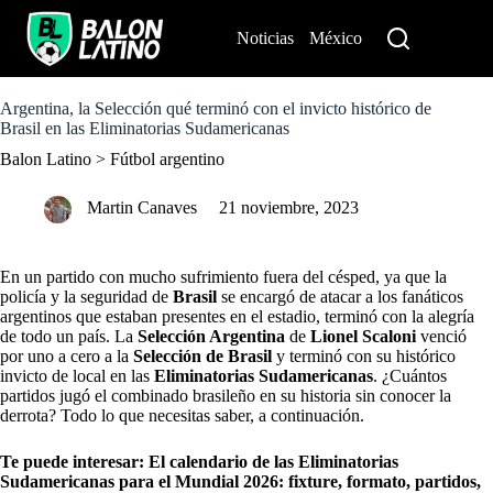
S
k
Noticias
México
Perú
i
p
t
o
Argentina, la Selección qué terminó con el invicto histórico de
c
Brasil en las Eliminatorias Sudamericanas
o
Balon Latino
>
Fútbol argentino
n
t
e
Martin Canaves
21 noviembre, 2023
n
t
En un partido con mucho sufrimiento fuera del césped, ya que la
policía y la seguridad de
Brasil
se encargó de atacar a los fanáticos
argentinos que estaban presentes en el estadio, terminó con la alegría
de todo un país. La
Selección Argentina
de
Lionel Scaloni
venció
por uno a cero a la
Selección de Brasil
y terminó con su histórico
invicto de local en las
Eliminatorias Sudamericanas
. ¿Cuántos
partidos jugó el combinado brasileño en su historia sin conocer la
derrota? Todo lo que necesitas saber, a continuación.
Te puede interesar:
El calendario de las Eliminatorias
Sudamericanas para el Mundial 2026: fixture, formato, partidos,