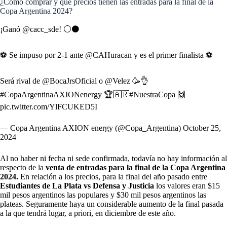
¿Cómo comprar y qué precios tienen las entradas para la final de la
Copa Argentina 2024?
¡Ganó
@cacc_sde
! ⚪⚫
⚽️ Se impuso por 2-1 ante
@CAHuracan
y es el primer finalista ⚽️
Será rival de
@BocaJrsOficial
o
@Velez
🥳👌
#CopaArgentinaAXIONenergy
🏆🇦🇷
#NuestraCopa
🙌
pic.twitter.com/YlFCUKED5I
— Copa Argentina AXION energy (@Copa_Argentina)
October 25,
2024
Al no haber ni fecha ni sede confirmada, todavía no hay información al
respecto de la
venta de entradas para la final de la Copa Argentina
2024.
En relación a los precios, para la final del año pasado entre
Estudiantes de La Plata vs Defensa y Justicia
los valores eran $15
mil pesos argentinos las populares y $30 mil pesos argentinos las
plateas. Seguramente haya un considerable aumento de la final pasada
a la que tendrá lugar, a priori, en diciembre de este año.