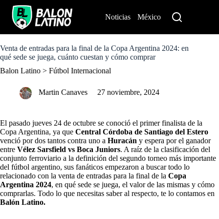
S
k
Noticias
México
Perú
i
p
t
o
Venta de entradas para la final de la Copa Argentina 2024: en
c
qué sede se juega, cuánto cuestan y cómo comprar
o
Balon Latino
>
Fútbol Internacional
n
t
e
Martin Canaves
27 noviembre, 2024
n
t
El pasado jueves 24 de octubre se conoció el primer finalista de la
Copa Argentina, ya que
Central Córdoba de Santiago del Estero
venció por dos tantos contra uno a
Huracán
y espera por el ganador
entre
Vélez Sarsfield vs Boca Juniors
. A raíz de la clasificación del
conjunto ferroviario a la definición del segundo torneo más importante
del fútbol argentino, sus fanáticos empezaron a buscar todo lo
relacionado con la venta de entradas para la final de la
Copa
Argentina 2024
, en qué sede se juega, el valor de las mismas y cómo
comprarlas. Todo lo que necesitas saber al respecto, te lo contamos en
Balón Latino.