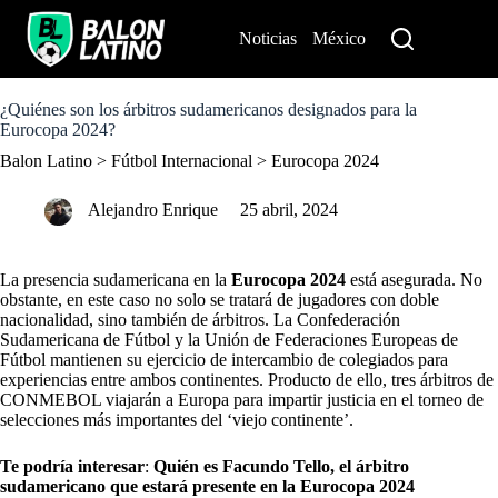
S
k
Noticias
México
Perú
i
p
t
o
¿Quiénes son los árbitros sudamericanos designados para la
c
Eurocopa 2024?
o
Balon Latino
>
Fútbol Internacional
>
Eurocopa 2024
n
t
e
Alejandro Enrique
25 abril, 2024
n
t
La presencia sudamericana en la
Eurocopa 2024
está asegurada. No
obstante, en este caso no solo se tratará de jugadores con doble
nacionalidad, sino también de árbitros. La Confederación
Sudamericana de Fútbol y la Unión de Federaciones Europeas de
Fútbol mantienen su ejercicio de intercambio de colegiados para
experiencias entre ambos continentes. Producto de ello, tres árbitros de
CONMEBOL viajarán a Europa para impartir justicia en el torneo de
selecciones más importantes del ‘viejo continente’.
Te podría interesar
:
Quién es Facundo Tello, el árbitro
sudamericano que estará presente en la Eurocopa 2024