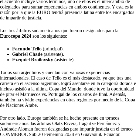
el acuerdo incluye varios términos, uno de ellos es el intercambio de
colegiados para sumar experiencias en ambos continentes. Y esta es la
razón por la que la EURO tendrá presencia latina entre los encargados
de impartir de justicia.
Los tres árbitros sudamericanos que fueron designados para la
Eurocopa 2024
son los siguientes:
Facundo Tello
(principal).
Gabriel Chade
(asistente).
Ezequiel Brailovsky
(asistente).
Todos son argentinos y cuentan con valiosas experiencias
internacionales. El caso de Tello es el más destacado, ya que tras una
carrera en el ascenso argentino, logró asentarse en la categoría dorada e
incluso asistió a la última Copa del Mundo, donde tuvo la oportunidad
de pitar el Marruecos vs. Portugal de los cuartos de final. Además,
también ha vivido experiencias en otras regiones por medio de la Copa
de Naciones Árabe.
Por otro lado, Europa también se ha hecho presente en torneos
sudamericanos: las árbitras Olatz Rivera, Iragartze Fernández y
Andrade Aloman fueron designadas para impartir justicia en el torneo
CONMEBOL Sub-20 Femenino 2024 en Guayaquil, Ecuador.