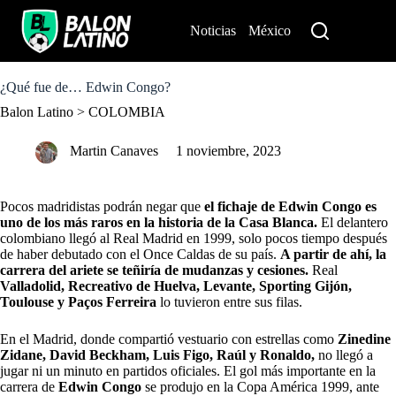
S
k
Noticias
México
Perú
i
p
t
o
¿Qué fue de… Edwin Congo?
c
Balon Latino
>
COLOMBIA
o
n
t
Martin Canaves
1 noviembre, 2023
e
n
t
Pocos madridistas podrán negar que
el fichaje de Edwin Congo es
uno de los más raros en la historia de la Casa Blanca.
El delantero
colombiano llegó al Real Madrid en 1999, solo pocos tiempo después
de haber debutado con el Once Caldas de su país.
A partir de ahí, la
carrera del ariete se teñiría de mudanzas y cesiones.
Real
Valladolid, Recreativo de Huelva, Levante, Sporting Gijón,
Toulouse y Paços Ferreira
lo tuvieron entre sus filas.
En el Madrid, donde compartió vestuario con estrellas como
Zinedine
Zidane, David Beckham, Luis Figo, Raúl y Ronaldo,
no llegó a
jugar ni un minuto en partidos oficiales. El gol más importante en la
carrera de
Edwin Congo
se produjo en la Copa América 1999, ante