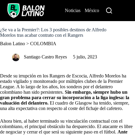
S
k
Noticias
México
Perú
i
p
t
o
¿Se va a la Premier?: Los 3 posibles destinos de Alfredo
c
Morelos tras acabar contrato con el Rangers
o
Balon Latino
>
COLOMBIA
n
t
e
Santiago Castro Reyes
5 julio, 2023
n
t
Desde su irrupción en los Rangers de Escocia,
Alfredo Morelos
ha
estado vigilado y monitoreado por múltiples clubes de la
Premier
League
. A lo largo de los años, los sondeos por el delantero
colombiano han sido persistentes.
Sin embargo, siempre hubo un
gran problema para cerrar su incorporación a
la liga inglesa
: la
valuación del delantero.
El cuadro de Glasgow ha tenido, siempre,
una alta expectativa con respecto al coste del fichaje del cafetero.
Ahora bien, al haber terminado su vinculación contractual con el
colombiano, el principal obstáculo ha desparecido. El atacante es libre
de negociar y cerrar el que será su siguiente paso en el fútbol.
Ante