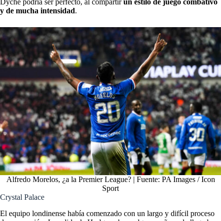
Dyche podría ser perfecto, al compartir
un estilo de juego combativo
y de mucha intensidad
.
Alfredo Morelos, ¿a la Premier League? | Fuente: PA Images / Icon
Sport
Crystal Palace
El equipo londinense había comenzado con un largo y difícil proceso