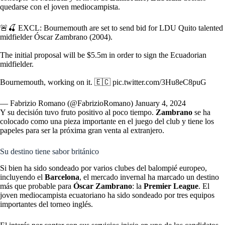
quedarse con el joven mediocampista.
🚨🍒 EXCL: Bournemouth are set to send bid for LDU Quito talented
midfielder Óscar Zambrano (2004).
The initial proposal will be $5.5m in order to sign the Ecuadorian
midfielder.
Bournemouth, working on it. 🇪🇨
pic.twitter.com/3Hu8eC8puG
— Fabrizio Romano (@FabrizioRomano)
January 4, 2024
Y su decisión tuvo fruto positivo al poco tiempo.
Zambrano
se ha
colocado como una pieza importante en el juego del club y tiene los
papeles para ser la próxima gran venta al extranjero.
Su destino tiene sabor británico
Si bien ha sido sondeado por varios clubes del balompié europeo,
incluyendo el
Barcelona
, el mercado invernal ha marcado un destino
más que probable para
Óscar Zambrano
: la
Premier League
. El
joven mediocampista ecuatoriano ha sido sondeado por tres equipos
importantes del torneo inglés.