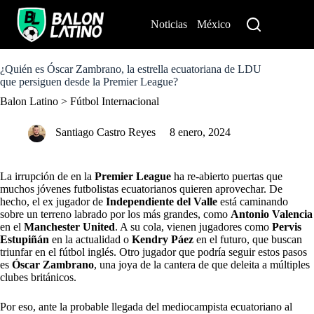
S
k
Noticias
México
Perú
i
p
t
o
¿Quién es Óscar Zambrano, la estrella ecuatoriana de LDU
c
que persiguen desde la Premier League?
o
Balon Latino
>
Fútbol Internacional
n
t
e
Santiago Castro Reyes
8 enero, 2024
n
t
La irrupción de
en la
Premier League
ha re-abierto puertas que
muchos jóvenes futbolistas ecuatorianos quieren aprovechar. De
hecho, el ex jugador de
Independiente del Valle
está caminando
sobre un terreno labrado por los más grandes, como
Antonio Valencia
en el
Manchester United
. A su cola, vienen jugadores como
Pervis
Estupiñán
en la actualidad o
Kendry Páez
en el futuro, que buscan
triunfar en el fútbol inglés. Otro jugador que podría seguir estos pasos
es
Óscar Zambrano
, una joya de la cantera de
que deleita a múltiples
clubes británicos.
Por eso, ante la probable llegada del mediocampista ecuatoriano al