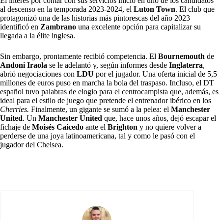
El interés por contar con sus servicios inicio en uno de los candidatos
al descenso en la temporada 2023-2024, el
Luton Town
. El club que
protagonizó una de las historias más pintorescas del año 2023
identificó en
Zambrano
una excelente opción para capitalizar su
llegada a la élite inglesa.
Sin embargo, prontamente recibió competencia. El
Bournemouth
de
Andoni Iraola
se le adelantó y, según informes desde
Inglaterra
,
abrió negociaciones con
LDU
por el jugador. Una oferta inicial de 5,5
millones de euros puso en marcha la bola del traspaso. Incluso, el DT
español tuvo palabras de elogio para el centrocampista que, además, es
ideal para el estilo de juego que pretende el entrenador ibérico en los
Cherries.
Finalmente, un gigante se sumó a la pelea: el
Manchester
United
. Un
Manchester United
que, hace unos años, dejó escapar el
fichaje de
Moisés Caicedo
ante el
Brighton
y no quiere volver a
perderse de una joya latinoamericana, tal y como le pasó con el
jugador del Chelsea.