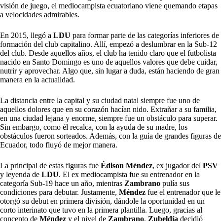
visión de juego, el mediocampista ecuatoriano viene quemando etapas
a velocidades admirables.
En 2015, llegó a
LDU
para formar parte de las categorías inferiores de
formación del club capitalino. Allí, empezó a deslumbrar en la Sub-12
del club. Desde aquellos años, el club ha tenido claro que el futbolista
nacido en Santo Domingo es uno de aquellos valores que debe cuidar,
nutrir y aprovechar. Algo que, sin lugar a duda, están haciendo de gran
manera en la actualidad.
La distancia entre la capital y su ciudad natal siempre fue uno de
aquellos dolores que en su corazón hacían nido. Extrañar a su familia,
en una ciudad lejana y enorme, siempre fue un obstáculo para superar.
Sin embargo, como él recalca, con la ayuda de su madre, los
obstáculos fueron sorteados. Además, con la guía de grandes figuras de
Ecuador, todo fluyó de mejor manera.
La principal de estas figuras fue
Édison Méndez
, ex jugador del
PSV
y leyenda de
LDU
. El ex mediocampista fue su entrenador en la
categoría Sub-19 hace un año, mientras
Zambrano
pulía sus
condiciones para debutar. Justamente,
Méndez
fue el entrenador que le
otorgó su debut en primera división, dándole la oportunidad en un
corto interinato que tuvo en la primera plantilla. Luego, gracias al
concepto de
Méndez
y el nivel de
Zambrano
,
Zubeldía
decidió