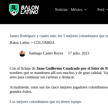
S
k
Noticias
México
Perú
i
p
t
o
c
o
James Rodríguez y cuatro más: los 5 mejores colombianos que n
n
t
Balon Latino
>
COLOMBIA
e
n
Santiago Castro Reyes
17 julio, 2023
t
Con el fichaje de
Juan Guillermo Cuadrado por el Inter de M
nombres que se mantienen allí son muchos y de gran calidad. Va
aires para continuar sus carreras y destacar.
Actualmente, estos son los cinco mejores jugadores colombianos 
grandes éxitos.
Los mejores colombianos que no tienen equipo