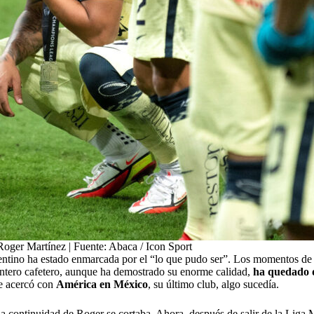
Roger Martínez | Fuente: Abaca / Icon Sport
gentino ha estado enmarcada por el “lo que pudo ser”. Los momentos de b
antero cafetero, aunque ha demostrado su enorme calidad,
ha quedado 
e acercó con
América en México
, su último club, algo sucedía.
, la continuidad de Roger se cortaba. Ahora, después de salir de la Lig