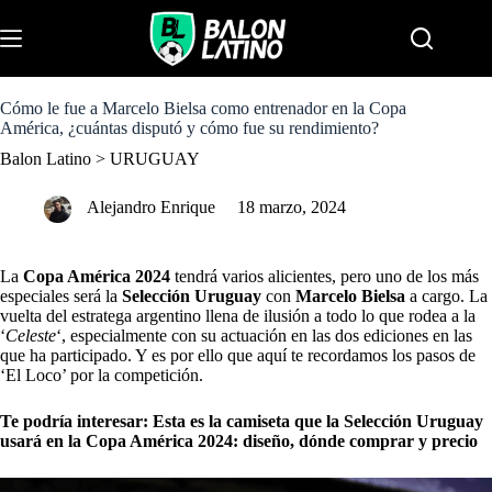
S
k
Menu
i
p
t
o
Cómo le fue a Marcelo Bielsa como entrenador en la Copa
c
América, ¿cuántas disputó y cómo fue su rendimiento?
o
Balon Latino
>
URUGUAY
n
t
e
Alejandro Enrique
18 marzo, 2024
n
t
La
Copa América 2024
tendrá varios alicientes, pero uno de los más
especiales será la
Selección Uruguay
con
Marcelo Bielsa
a cargo. La
vuelta del estratega argentino llena de ilusión a todo lo que rodea a la
‘
Celeste
‘, especialmente con su actuación en las dos ediciones en las
que ha participado. Y es por ello que aquí te recordamos los pasos de
‘El Loco’ por la competición.
Te podría interesar:
Esta es la camiseta que la Selección Uruguay
usará en la Copa América 2024: diseño, dónde comprar y precio