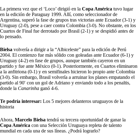
La primera vez que el ‘Loco’ dirigió en la
Copa América
tuvo lugar
en la edición de Paraguay 1999. Allí, como seleccionador de
Argentina, superó la fase de grupos tras victorias ante Ecuador (3-1) y
Uruguay (2-0), pese a caer contra Colombia (3-0). No obstante, en los
Cuartos de Final fue derrotado por Brasil (2-1) y se despidió antes de
lo pensado.
Bielsa
volvería a dirigir a la “Albiceleste” para la edición de Perú
2004. El comienzo fue más sólido con goleadas ante Ecuador (6-1) y
Uruguay (4-2) en fase de grupos, aunque también cayeron en un
partido y fue ante México (0-1). Posteriormente, en Cuartos eliminaron
a la anfitriona (0-1) y en semifinales hicieron lo propio ante Colombia
(3-0). Sin embargo, Brasil volvería a arruinar los planes empatando el
partido al 90′ con un gol de Adriano y enviando todo a los penaltis,
donde la
Canarinha
ganó 4-6.
Te podría interesar:
Los 5 mejores delanteros uruguayos de la
historia
Ahora,
Marcelo Bielsa
tendrá su tercera oportunidad de ganar la
Copa América
con una Selección Uruguaya repleta de talento
mundial en cada una de sus líneas. ¿Podrá lograrlo?