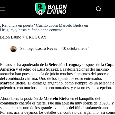
S
k
Menu
i
p
t
o
¿Renuncia en puerta? Cuánto cobra Marcelo Bielsa en
c
Uruguay y hasta cuándo tiene contrato
o
Balon Latino
>
URUGUAY
n
t
e
Santiago Castro Reyes
10 octubre, 2024
n
t
El caos se ha apoderado de la
Selección Uruguay
después de la
Copa
América
y el retiro de
Luis Suárez
. Las declaraciones del máximo
anotador han puesto en tela de juicio muchos elementos del proceso
del combinado charrúa. Uno de los apuntados es su entrenador,
Marcelo Bielsa
. El estratega argentino, como siempre, es un personaje
polémico, con muchos puntos encontrados, y esta no es la excepción.
Ahora bien, la posición de
Marcelo Bielsa
en el banquillo del
combinado charrúa es fuerte. Fue una apuesta muy sólida de la AUF y
su contrato es uno de los grandes vínculos del fútbol sudamericano.
Por eso, acá te dejamos los detalles del contrato del argentino, así como