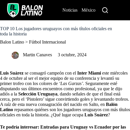
S
k
Noticias
México
Perú
i
p
t
o
TOP 10 Los jugadores uruguayos con más títulos oficiales en
c
toda la historia
o
Balon Latino
>
Fútbol Internacional
n
t
e
Martin Canaves
3 octubre, 2024
n
t
Luis Suárez
se consagró campeón con el
Inter Miami
este miércoles
4 de octubre al ser el mejor equipo de su conferencia y levantó su
primer trofeo con los colores de
‘Las Garzas’
. Seguramente esté
disputando sus últimos encuentros como profesional, ya que le dijo
adiós a la
Selección Uruguaya
, dando señales de que el final está
cerca, pero el ‘Pistolero’ sigue convirtiendo goles y levantando trofeos.
A raíz de esta nueva consagración del nacido en Salto, en
Balón
Latino
repasamos quiénes son los jugadores uruguayos con más títulos
oficiales en toda la historia. ¿Qué lugar ocupa
Luis Suárez
?
Te podría interesar:
Entradas para Uruguay vs Ecuador por las