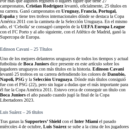
Por más que algunos registros o lugares figure que tiene 27
campeonatos,
Cristian Rodríguez
levantó, oficialmente, 25 títulos en
su carrera. Ganó campeonatos en
Uruguay, Francia, Portugal,
España
y tiene tres trofeos internacionales dónde se destaca la Copa
América 2011 con la camiseta de la Selección Uruguaya. En el mismo
año, el ‘Cebolla’ se consagró campeón de la
UEFA Europa League
con el FC Porto y al año siguiente, con el Atlético de Madrid, ganó la
Supercopa de Europa.
Edinson Cavani – 25 Títulos
Uno de los mejores delanteros uruguayos de todos los tiempos y actual
futbolista de
Boca Juniors
dice presente en este artículo sobre los
jugadores uruguayos con más títulos en la historia.
Edinson Cavani
levantó 25 trofeos en su carrera defendiendo los colores de
Danubio,
Napoli, PSG
y la
Selección Uruguaya
. Dónde más títulos consiguió
fue con el PSG (22), pero sin lugar a dudas que el más importante para
él fue la Copa América 2011. Estuvo cerca de conseguir un título con
Boca Juniors
el año pasado cuando jugó la final de la Copa
Libertadores 2023.
Luis Suárez – 26 títulos
Tras ganas la
Supporters’ Shield
con el
Inter Miami
el pasado
miércoles 4 de octubre,
Luis Suárez
se sube a la cima de los jugadores