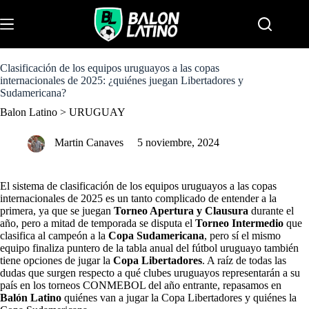
S
k
Menu
i
p
t
o
Clasificación de los equipos uruguayos a las copas
c
internacionales de 2025: ¿quiénes juegan Libertadores y
o
Sudamericana?
n
Balon Latino
>
URUGUAY
t
e
n
Martin Canaves
5 noviembre, 2024
t
El sistema de clasificación de los equipos uruguayos a las copas
internacionales de 2025 es un tanto complicado de entender a la
primera, ya que se juegan
Torneo Apertura y Clausura
durante el
año, pero a mitad de temporada se disputa el
Torneo Intermedio
que
clasifica al campeón a la
Copa Sudamericana
, pero sí el mismo
equipo finaliza puntero de la tabla anual del fútbol uruguayo también
tiene opciones de jugar la
Copa Libertadores
. A raíz de todas las
dudas que surgen respecto a qué clubes uruguayos representarán a su
país en los torneos CONMEBOL del año entrante, repasamos en
Balón Latino
quiénes van a jugar la Copa Libertadores y quiénes la