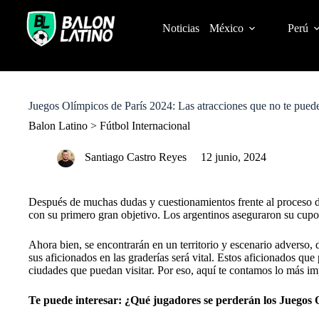
S
k
Noticias
México
Perú
i
p
t
o
c
o
Juegos Olímpicos de París 2024: Las atracciones que no te puede
n
t
Balon Latino
>
Fútbol Internacional
e
n
Santiago Castro Reyes
12 junio, 2024
t
Después de muchas dudas y cuestionamientos frente al proceso 
con su primero gran objetivo. Los argentinos aseguraron su cupo
Ahora bien, se encontrarán en un territorio y escenario adverso,
sus aficionados en las graderías será vital. Estos aficionados que
ciudades que puedan visitar. Por eso, aquí te contamos lo más im
Te puede interesar:
¿Qué jugadores se perderán los Juegos 