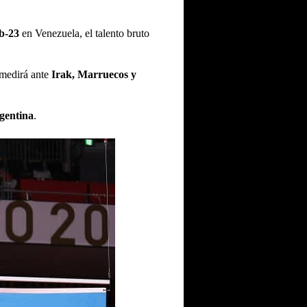
b-23
en Venezuela, el talento bruto
medirá ante
Irak, Marruecos y
gentina
.