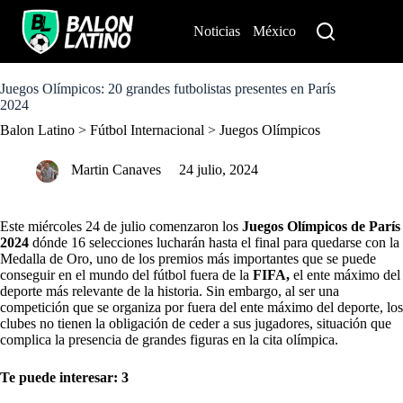
S
k
Noticias
México
Perú
i
p
t
o
Juegos Olímpicos: 20 grandes futbolistas presentes en París
c
2024
o
Balon Latino
>
Fútbol Internacional
>
Juegos Olímpicos
n
t
e
Martin Canaves
24 julio, 2024
n
t
Este miércoles 24 de julio comenzaron los
Juegos Olímpicos de París
2024
dónde 16 selecciones lucharán hasta el final para quedarse con la
Medalla de Oro, uno de los premios más importantes que se puede
conseguir en el mundo del fútbol fuera de la
FIFA,
el ente máximo del
deporte más relevante de la historia. Sin embargo, al ser una
competición que se organiza por fuera del ente máximo del deporte, los
clubes no tienen la obligación de ceder a sus jugadores, situación que
complica la presencia de grandes figuras en la cita olímpica.
Te puede interesar:
3