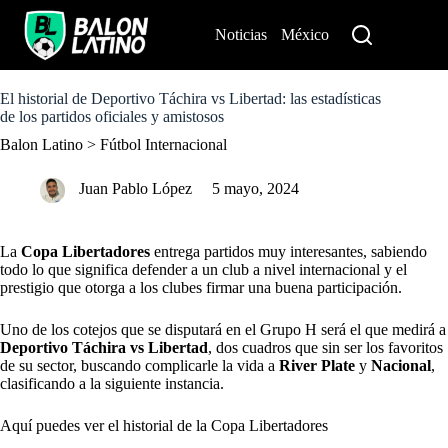
S
k
Noticias
México
Perú
i
p
t
o
El historial de Deportivo Táchira vs Libertad: las estadísticas
c
de los partidos oficiales y amistosos
o
Balon Latino
>
Fútbol Internacional
n
t
e
Juan Pablo López
5 mayo, 2024
n
t
La
Copa Libertadores
entrega partidos muy interesantes, sabiendo
todo lo que significa defender a un club a nivel internacional y el
prestigio que otorga a los clubes firmar una buena participación.
Uno de los cotejos que se disputará en el Grupo H será el que medirá a
Deportivo Táchira vs Libertad
, dos cuadros que sin ser los favoritos
de su sector, buscando complicarle la vida a
River Plate
y
Nacional
,
clasificando a la siguiente instancia.
Aquí puedes ver el historial de la Copa Libertadores