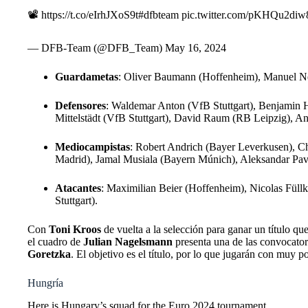
📽️
https://t.co/eIrhJXoS9t
#dfbteam
pic.twitter.com/pKHQu2diw
— DFB-Team (@DFB_Team)
May 16, 2024
Guardametas
: Oliver Baumann (Hoffenheim), Manuel Ne
Defensores
: Waldemar Anton (VfB Stuttgart), Benjamin 
Mittelstädt (VfB Stuttgart), David Raum (RB Leipzig), A
Mediocampistas
: Robert Andrich (Bayer Leverkusen), Ch
Madrid), Jamal Musiala (Bayern Múnich), Aleksandar Pav
Atacantes
: Maximilian Beier (Hoffenheim), Nicolas Fül
Stuttgart).
Con
Toni Kroos
de vuelta a la selección para ganar un título q
el cuadro de
Julian Nagelsmann
presenta una de las convocator
Goretzka
. El objetivo es el título, por lo que jugarán con muy 
Hungría
Here is Hungary’s squad for the Euro 2024 tournament.