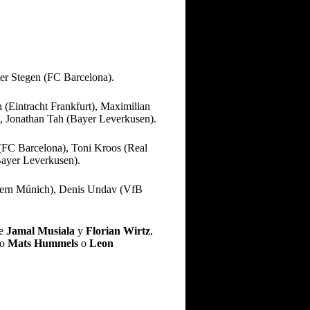
er Stegen (FC Barcelona).
(Eintracht Frankfurt), Maximilian
), Jonathan Tah (Bayer Leverkusen).
 (FC Barcelona), Toni Kroos (Real
Bayer Leverkusen).
ayern Múnich), Denis Undav (VfB
de
Jamal Musiala
y
Florian Wirtz
,
mo
Mats Hummels
o
Leon