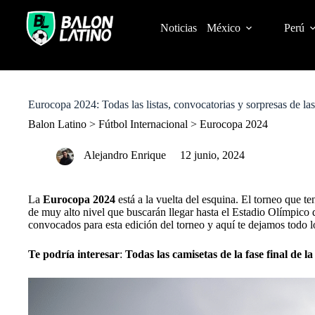
S
k
Noticias
México
Perú
i
p
t
o
c
o
Eurocopa 2024: Todas las listas, convocatorias y sorpresas de la
n
t
Balon Latino
>
Fútbol Internacional
>
Eurocopa 2024
e
n
Alejandro Enrique
12 junio, 2024
t
La
Eurocopa 2024
está a la vuelta del esquina. El torneo que t
de muy alto nivel que buscarán llegar hasta el Estadio Olímpico d
convocados para esta edición del torneo y aquí te dejamos todo l
Te podría interesar
:
Todas las camisetas de la fase final de l