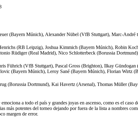
8
uer (Bayern Múnich), Alexander Nübel (VfB Stuttgart), Marc-André t
Henrichs (RB Leipzig), Joshua Kimmich (Bayern Múnich), Robin Koch 
ntonio Rüdiger (Real Madrid), Nico Schlotterbeck (Borussia Dortmund
ris Führich (VfB Stuttgart), Pascal Gross (Brighton), Ilkay Gündogan
lovic (Bayern Múnich), Leroy Sané (Bayern Múnich), Florian Wirtz (
lkrug (Borussia Dortmund), Kai Havertz (Arsenal), Thomas Müller (B
ue emociona a todo el país y grandes joyas en ascenso, como es el caso 
ias más potentes del torneo dejando por fuera de la lista a nombres co
poco margen de error.