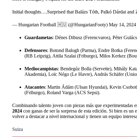
Initial thoughts….Surprised that Balázs Tóth, Palkó Dárdai and 
— Hungarian Football 🇭🇺 (@HungarianFooty)
May 14, 2024
Guardametas
: Dénes Dibusz (Ferencvaros), Péter Gulács
Defensores
: Botond Balogh (Parma), Endre Botka (Ferenc
(RB Leipzig), Attila Szalai (Friburgo), Milos Kerkez (Bo
Mediocampistas
: Bendegúz Bolla (Servette), Mihály Ka
Akademia), Loïc Négo (Le Havre), András Schäfer (Union 
Atacantes
: Martin Ádám (Ulsan Hyundai), Kevin Csoboth 
(Friburgo), Roland Varga (ACS Sepsi).
Combinando talento joven con piezas más que experimentadas en
2024
con ganas de ser la sorpresa de esta edición. Si bien es un
volver a destacar a nivel internacional y tienen un equipo interes
Suiza