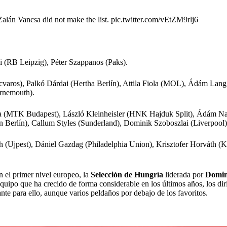
Zalán Vancsa did not make the list.
pic.twitter.com/vEtZM9rlj6
i (RB Leipzig), Péter Szappanos (Paks).
varos), Palkó Dárdai (Hertha Berlín), Attila Fiola (MOL), Ádám Lang
urnemouth).
ta (MTK Budapest), László Kleinheisler (HNK Hajduk Split), Ádám Na
Berlín), Callum Styles (Sunderland), Dominik Szoboszlai (Liverpool)
(Ujpest), Dániel Gazdag (Philadelphia Union), Krisztofer Horváth (K
 el primer nivel europeo, la
Selección de Hungría
liderada por
Domin
 equipo que ha crecido de forma considerable en los últimos años, los di
ante para ello, aunque varios peldaños por debajo de los favoritos.