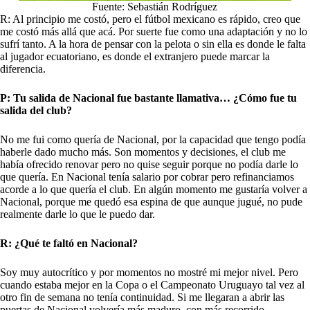
Fuente: Sebastián Rodríguez
R: Al principio me costó, pero el fútbol mexicano es rápido, creo que
me costó más allá que acá. Por suerte fue como una adaptación y no lo
sufrí tanto. A la hora de pensar con la pelota o sin ella es donde le falta
al jugador ecuatoriano, es donde el extranjero puede marcar la
diferencia.
P: Tu salida de Nacional fue bastante llamativa… ¿Cómo fue tu
salida del club?
No me fui como quería de
Nacional
, por la capacidad que tengo podía
haberle dado mucho más. Son momentos y decisiones, el club me
había ofrecido renovar pero no quise seguir porque no podía darle lo
que quería. En Nacional tenía salario por cobrar pero refinanciamos
acorde a lo que quería el club. En algún momento me gustaría volver a
Nacional, porque me quedó esa espina de que aunque jugué, no pude
realmente darle lo que le puedo dar.
R: ¿Qué te faltó en Nacional?
Soy muy autocrítico y por momentos no mostré mi mejor nivel. Pero
cuando estaba mejor en la Copa o el Campeonato Uruguayo tal vez al
otro fin de semana no tenía continuidad. Si me llegaran a abrir las
puertas de Nacional volvería más maduro, con más recorrido.