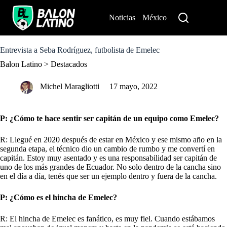
S
k
Noticias
México
Perú
i
p
t
o
Entrevista a Seba Rodríguez, futbolista de Emelec
c
Balon Latino
>
Destacados
o
n
t
Michel Maragliotti
17 mayo, 2022
e
n
t
P: ¿Cómo te hace sentir ser capitán de un equipo como Emelec?
R: Llegué en 2020 después de estar en México y ese mismo año en la
segunda etapa, el técnico dio un cambio de rumbo y me convertí en
capitán. Estoy muy asentado y es una responsabilidad ser capitán de
uno de los más grandes de Ecuador. No solo dentro de la cancha sino
en el día a día, tenés que ser un ejemplo dentro y fuera de la cancha.
P: ¿Cómo es el hincha de Emelec?
R: El hincha de Emelec es fanático, es muy fiel. Cuando estábamos