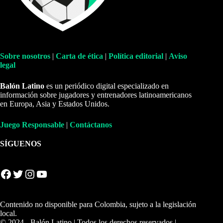
Sobre nosotros
|
Carta de ética
|
Política editorial
|
Aviso
legal
Balón Latino
es un periódico digital especializado en
información sobre jugadores y entrenadores latinoamericanos
en Europa, Asia y Estados Unidos.
Juego Responsable
|
Contáctanos
SÍGUENOS
Facebook
Twitter
Instagram
YouTube
Contenido no disponible para Colombia, sujeto a la legislación
local.
© 2024 - Balón Latino | Todos los derechos reservados |