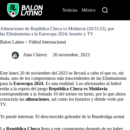
S
k
Noticias
México
Perú
i
p
t
o
Alineaciones de República Checa vs Moldavia (20/11/23), por
c
las Eliminatorias a la Eurocopa 2024: horario y TV
o
Balon Latino
>
Fútbol Internacional
n
t
e
Alan Chávez
20 noviembre, 2023
n
t
Este lunes 20 de noviembre del 2023 se llevará a cabo el que es, sin
duda, uno de los compromisos más trascendentes de las Eliminatorias
para la
Eurocopa 2024
.
Es una realidad. Los aficionados al futbol
están a la espera del juego
República Checa vs Moldavia
correspondiente a la Jornada 10 del torneo en turno, por lo que ahora
conocerás las
alineaciones
, así como los horarios y dónde verlo por
TV.
Te puede interesar. El desconocido goleador de la Bundesliga actual
La
República Checa
llega a este compromiso después de no haber