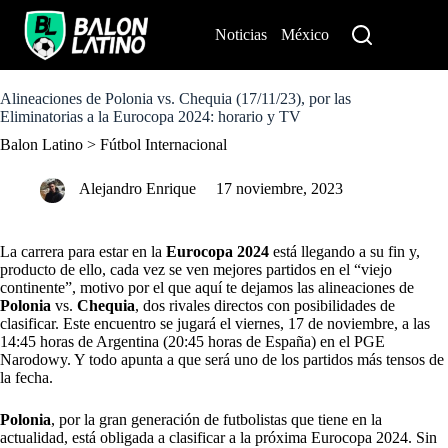
S
k
Noticias
México
Perú
i
p
t
o
Alineaciones de Polonia vs. Chequia (17/11/23), por las
c
Eliminatorias a la Eurocopa 2024: horario y TV
o
Balon Latino
>
Fútbol Internacional
n
t
e
Alejandro Enrique
17 noviembre, 2023
n
t
La carrera para estar en la
Eurocopa 2024
está llegando a su fin y,
producto de ello, cada vez se ven mejores partidos en el “viejo
continente”, motivo por el que aquí te dejamos las alineaciones de
Polonia
vs.
Chequia
, dos rivales directos con posibilidades de
clasificar. Este encuentro se jugará el viernes, 17 de noviembre, a las
14:45 horas de Argentina (20:45 horas de España) en el PGE
Narodowy. Y todo apunta a que será uno de los partidos más tensos de
la fecha.
Polonia
, por la gran generación de futbolistas que tiene en la
actualidad, está obligada a clasificar a la próxima Eurocopa 2024. Sin