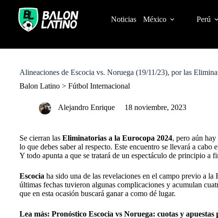
S
k
Noticias
México
Perú
i
p
t
o
c
o
Alineaciones de Escocia vs. Noruega (19/11/23), por las Elimina
n
t
Balon Latino
>
Fútbol Internacional
e
n
Alejandro Enrique
18 noviembre, 2023
t
Se cierran las
Eliminatorias a la Eurocopa 2024
, pero aún hay 
lo que debes saber al respecto. Este encuentro se llevará a cab
Y todo apunta a que se tratará de un espectáculo de principio a f
Escocia
ha sido una de las revelaciones en el campo previo a la
últimas fechas tuvieron algunas complicaciones y acumulan cuatro
que en esta ocasión buscará ganar a como dé lugar.
Lea más:
Pronóstico Escocia vs Noruega: cuotas y apuestas 