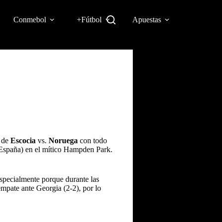
Conmebol
+Fútbol
Apuestas
s de
Escocia
vs.
Noruega
con todo
e España) en el mítico Hampden Park.
especialmente porque durante las
empate ante Georgia (2-2), por lo