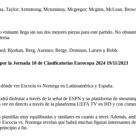
enna, Taylor; Armstrong, Mctominay, Mcgregor; Mcginn, McLean, Brow
 visitante llega sin sus dos mejores piezas para este partido. No obstan
stema.
gard; Bjorkan, Berg, Aursnes; Berge, Donnum, Larsen y Bobb.
 por la Jornada 10 de Clasificatorias Eurocopa 2024 19/11/2023
re dónde ver Escocia vs Noruega en Latinoamérica y España.
podrá disfrutar a través de la señal de ESPN y su plataforma de streaming
odrá ver en directo a través de la plataforma UEFA TV en HD y con comen
plantillas muy equilibradas y similares en cuanto a nivel. Además, am
de Escocia vs. Noruega revelan que habrá muchas figuras interesantes de 
rincipio a fin.