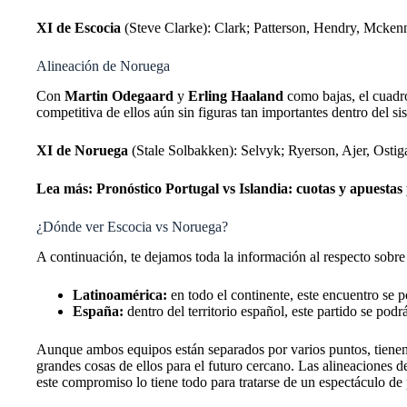
XI de Escocia
(Steve Clarke): Clark; Patterson, Hendry, Mck
Alineación de Noruega
Con
Martin Odegaard
y
Erling Haaland
como bajas, el cuadro
competitiva de ellos aún sin figuras tan importantes dentro del si
XI de Noruega
(Stale Solbakken):
Selvyk; Ryerson, Ajer, Osti
Lea más:
Pronóstico Portugal vs Islandia: cuotas y apuestas
¿Dónde ver Escocia vs Noruega?
A continuación, te dejamos toda la información al respecto sob
Latinoamérica:
en todo el continente, este encuentro se 
España:
dentro del territorio español, este partido se p
Aunque ambos equipos están separados por varios puntos, tienen 
grandes cosas de ellos para el futuro cercano. Las alineaciones 
este compromiso lo tiene todo para tratarse de un espectáculo de p