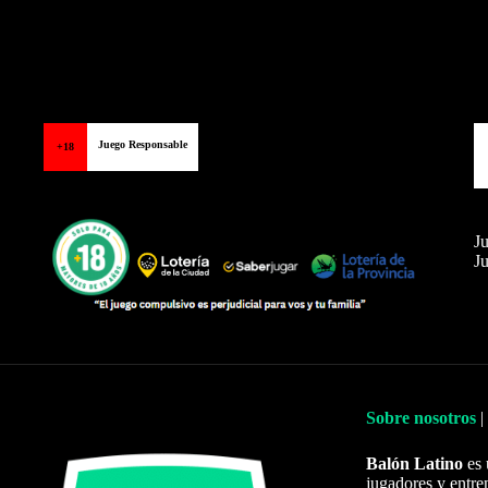
Juego Responsable
+18
Ju
Ju
Sobre nosotros
|
Balón Latino
es 
jugadores y entre