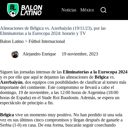
S
k
Noticias
México
Perú
i
p
t
o
Alineaciones de Bélgica vs. Azerbaiyán (19/11/23), por las
c
Eliminatorias a la Eurocopa 2024: horario y TV
o
Balon Latino
>
Fútbol Internacional
n
t
e
Alejandro Enrique
19 noviembre, 2023
n
t
Siguen las jornadas intensas de las
Eliminatorias a la Eurocopa 2024
y es por ello que aquí te dejamos las alineaciones de
Bélgica
vs.
Azerbaiyán
, dos equipos con posibilidades de clasificar al torneo más
importante del continente. Este compromiso se llevará a cabo el
domingo, 19 de noviembre, a las 12:00 horas de Argentina (18:00
horas de España) en el Stade Roi Baudouin. Además, se espera un
espectáculo de principio a fin.
Bélgica
vive un momento muy positivo. No han perdido ni una sola
vez en sus últimos cinco compromisos y llegan después de ganarle a
Serbia (1-0) en casa. De esta forma, buscarán seguir cosechando