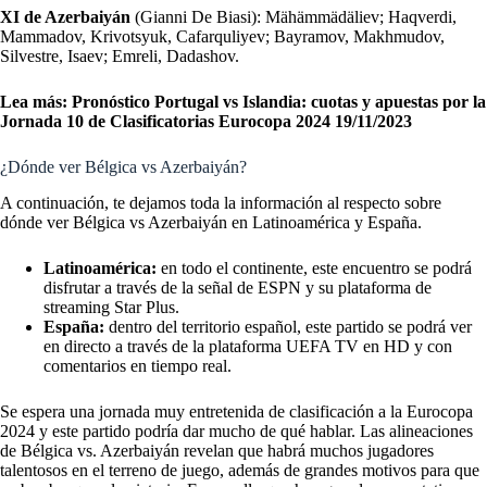
XI de Azerbaiyán
(Gianni De Biasi):
Mähämmädäliev; Haqverdi,
Mammadov, Krivotsyuk, Cafarquliyev; Bayramov, Makhmudov,
Silvestre, Isaev; Emreli, Dadashov.
Lea más:
Pronóstico Portugal vs Islandia: cuotas y apuestas por la
Jornada 10 de Clasificatorias Eurocopa 2024 19/11/2023
¿Dónde ver Bélgica vs Azerbaiyán?
A continuación, te dejamos toda la información al respecto sobre
dónde ver Bélgica vs Azerbaiyán en Latinoamérica y España.
Latinoamérica:
en todo el continente, este encuentro se podrá
disfrutar a través de la señal de ESPN y su plataforma de
streaming Star Plus.
España:
dentro del territorio español, este partido se podrá ver
en directo a través de la plataforma UEFA TV en HD y con
comentarios en tiempo real.
Se espera una jornada muy entretenida de clasificación a la Eurocopa
2024 y este partido podría dar mucho de qué hablar. Las alineaciones
de Bélgica vs. Azerbaiyán revelan que habrá muchos jugadores
talentosos en el terreno de juego, además de grandes motivos para que