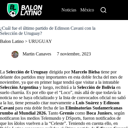
S
k
Noticias
México
Perú
i
p
t
o
¿Cuál fue el último partido de Edinson Cavani con la
c
Selección de Uruguay?
o
Balon Latino
>
URUGUAY
n
t
e
Martin Canaves
7 noviembre, 2023
n
t
La
Selección de Uruguay
dirigida por
Marcelo Bielsa
tiene por
delante dos partidos muy importantes en esta doble fecha del mes de
noviembre, ya que en primer lugar tendrá que visitar a la intratable
Selección Argentina
y luego, recibirá a la
Selección de Bolivia
en
suelo charrúa. Es por ello que el “Loco”, más allá de que todavía la
noticia no se haya oficializado y la lista de convocados oficial no salió
a la luz, tiene pensado citar nuevamente a
Luis Suárez
y Edinson
Cavani
para esta doble fecha de las
Eliminatorias Sudamericanas
rumbo al Mundial 2026.
Tanto
Gremio
como
Boca Juniors
, según
notificaron los medios Telemundo y DSports, fueron notificados de
que los ídolos vuelven a la “Celeste”. Teniendo en cuenta ello, en