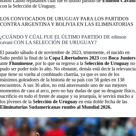
Balón Latino repasamos cuál fue el último partido de
Edinson Cavani
con la Selección de Uruguay.
LOS CONVOCADOS DE URUGUAY PARA LOS PARTIDOS
CONTRA ARGENTINA Y BOLIVIA EN LAS ELIMINATORIAS
¿CUÁNDO Y CÚAL FUE EL ÚLTIMO PARTIDO DE edinson
cavani CON LA SELECCIÓN DE URUGUAY?
El pasado sábado 4 de noviembre de 2023, tristemente, el nacido en
Salto perdió la final de la
Copa Libertadores 2023
con
Boca Juniors
ante
Fluminense
, por lo que su regreso a la
Selección de Uruguay
no
pudo ser poder todo lo alto. No obstante, demás está decir la relevancia
que tiene su vuelta al combinado charrúa, ya que es uno de los
máximos goleadores de la historia de su país con 58 goles en 138
encuentros. A sus 36 años, no está atravesando uno de sus mejores
momentos de cara al arco, pero no hay dudas de que su desgaste físico,
sacrificio en todo el frente de ataque y su jerarquía, le servirá mucho a
los jóvenes de la
Selección de Uruguay
en esta doble fecha de las
Eliminatorias Sudamericanas rumbo al Mundial 2026.