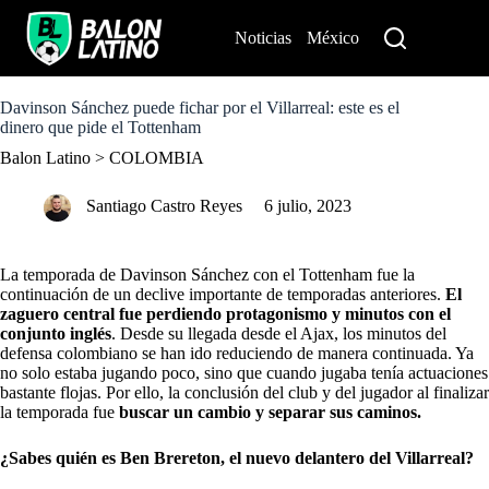
S
k
Noticias
México
Perú
i
p
t
o
Davinson Sánchez puede fichar por el Villarreal: este es el
c
dinero que pide el Tottenham
o
Balon Latino
>
COLOMBIA
n
t
e
Santiago Castro Reyes
6 julio, 2023
n
t
La temporada de Davinson Sánchez con
el Tottenham
fue la
continuación de un declive importante de temporadas anteriores.
El
zaguero central fue perdiendo protagonismo y minutos con el
conjunto inglés
. Desde su llegada desde el Ajax, los
minutos del
defensa colombiano
se han ido reduciendo de manera continuada. Ya
no solo estaba jugando poco, sino que cuando jugaba tenía actuaciones
bastante flojas. Por ello, la conclusión del club y del jugador al finalizar
la temporada fue
buscar un cambio y separar sus caminos.
¿Sabes quién es Ben Brereton, el nuevo delantero del Villarreal?