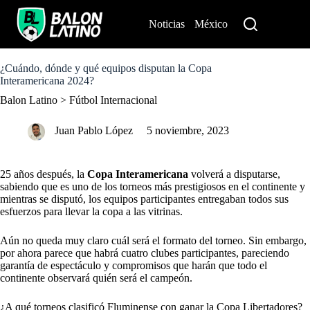
S
k
Noticias
México
Perú
i
p
t
o
¿Cuándo, dónde y qué equipos disputan la Copa
c
Interamericana 2024?
o
Balon Latino
>
Fútbol Internacional
n
t
e
Juan Pablo López
5 noviembre, 2023
n
t
25 años después, la
Copa Interamericana
volverá a disputarse,
sabiendo que es uno de los torneos más prestigiosos en el continente y
mientras se disputó, los equipos participantes entregaban todos sus
esfuerzos
para llevar la copa a las vitrinas.
Aún no queda muy claro cuál será el formato del torneo. Sin embargo,
por ahora parece que habrá cuatro clubes participantes, pareciendo
garantía de espectáculo y compromisos que harán que todo el
continente observará quién será el campeón.
¿A qué torneos clasificó Fluminense con ganar la Copa Libertadores?