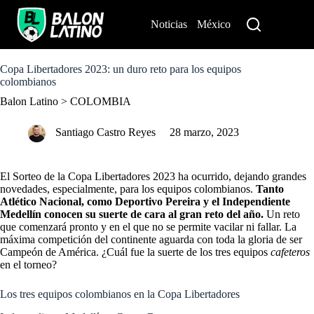
S
k
Noticias
México
Perú
i
p
t
o
Copa Libertadores 2023: un duro reto para los equipos
c
colombianos
o
Balon Latino
>
COLOMBIA
n
t
e
Santiago Castro Reyes
28 marzo, 2023
n
t
El
Sorteo de la Copa Libertadores 2023
ha ocurrido, dejando grandes
novedades, especialmente, para los equipos colombianos.
Tanto
Atlético Nacional, como Deportivo Pereira y el Independiente
Medellín conocen su suerte de cara al gran reto del año.
Un reto
que comenzará pronto y en el que no se permite vacilar ni fallar. La
máxima competición del continente aguarda con toda la gloria de ser
Campeón de América. ¿Cuál fue la suerte de los tres equipos
cafeteros
en el torneo?
Los tres equipos colombianos en la Copa Libertadores