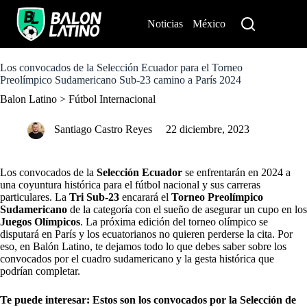
S
k
Noticias
México
Perú
i
p
t
o
Los convocados de la Selección Ecuador para el Torneo
c
Preolímpico Sudamericano Sub-23 camino a París 2024
o
Balon Latino
>
Fútbol Internacional
n
t
e
Santiago Castro Reyes
22 diciembre, 2023
n
t
Los convocados de la
Selección Ecuador
se enfrentarán en 2024 a
una coyuntura histórica para el fútbol nacional y sus carreras
particulares. La
Tri Sub-23
encarará el
Torneo Preolímpico
Sudamericano
de la categoría con el sueño de asegurar un cupo en los
Juegos Olímpicos
. La próxima edición del torneo olímpico se
disputará en París y los ecuatorianos no quieren perderse la cita. Por
eso, en Balón Latino, te dejamos todo lo que debes saber sobre los
convocados por el cuadro sudamericano y la gesta histórica que
podrían completar.
Te puede interesar:
Estos son los convocados por la Selección de