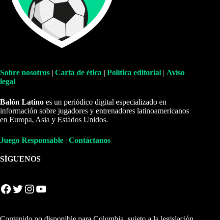
Sobre nosotros
|
Carta de ética
|
Política editorial
|
Aviso
legal
Balón Latino
es un periódico digital especializado en
información sobre jugadores y entrenadores latinoamericanos
en Europa, Asia y Estados Unidos.
Juego Responsable
|
Contáctanos
SÍGUENOS
Facebook
Twitter
Instagram
YouTube
Contenido no disponible para Colombia, sujeto a la legislación