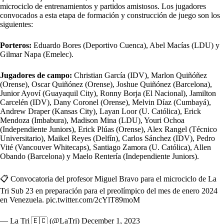
microciclo de entrenamientos y partidos amistosos. Los jugadores
convocados a esta etapa de formación y construcción de juego son los
siguientes:
Porteros:
Eduardo Bores (Deportivo Cuenca), Abel Macías (LDU) y
Gilmar Napa (Emelec).
Jugadores de campo:
Christian García (IDV), Marlon Quiñóñez
(Orense), Oscar Quiñónez (Orense), Joshue Quiñónez (Barcelona),
Junior Ayoví (Guayaquil City), Ronny Borja (El Nacional), Jamilton
Carcelén (IDV), Dany Coronel (Orense), Melvin Díaz (Cumbayá),
Andrew Draper (Kansas City), Layan Loor (U. Católica), Erick
Mendoza (Imbabura), Madison Mina (LDU), Youri Ochoa
(Independiente Juniors), Erick Plúas (Orense), Alex Rangel (Técnico
Universitario), Maikel Reyes (Delfín), Carlos Sánchez (IDV), Pedro
Vité (Vancouver Whitecaps), Santiago Zamora (U. Católica), Allen
Obando (Barcelona) y Maelo Rentería (Independiente Juniors).
📋 Convocatoria del profesor Miguel Bravo para el microciclo de La
Tri Sub 23 en preparación para el preolímpico del mes de enero 2024
en Venezuela.
pic.twitter.com/2cYlT89moM
— La Tri 🇪🇨 (@LaTri)
December 1, 2023